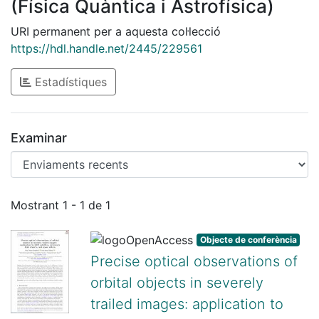
(Física Quàntica i Astrofísica)
URI permanent per a aquesta col·lecció
https://hdl.handle.net/2445/229561
Estadístiques
Examinar
Enviaments recents
Mostrant
1 - 1 de 1
Objecte de conferència
Precise optical observations of
orbital objects in severely
trailed images: application to