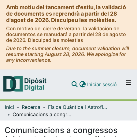
Amb motiu del tancament d'estiu, la validació
de documents es reprendrà a partir del 28
d'agost de 2026. Disculpeu les molèsties.
Con motivo del cierre de verano, la validación de
documentos se reanudará a partir del 28 de agosto
de 2026. Disculpad las molestias
Due to the summer closure, document validation will
resume starting August 28, 2026. We apologize for
any inconvenience.
(current)
Iniciar sessió
Comunitats i col·leccions
Inici
Recerca
Física Quàntica i Astrofísica
Navega per tot el DD
Comunicacions a congressos (Física Quàntica i Astrofísica)
Com publicar
Comunicacions a congressos
Contacte