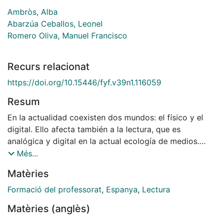
Ambròs, Alba
Abarzúa Ceballos, Leonel
Romero Oliva, Manuel Francisco
Recurs relacionat
https://doi.org/10.15446/fyf.v39n1.116059
Resum
En la actualidad coexisten dos mundos: el físico y el
digital. Ello afecta también a la lectura, que es
analógica y digital en la actual ecología de medios.
Esta investigación se centra en la lectura académica
Més...
de estudiantes de primer curso de grados de
Matèries
Magisterio en ocho universidades españolas (n =
1384). El objetivo es doble: revalidar un cuestionario
Formació del professorat
,
Espanya
,
Lectura
sobre prácticas de lectura académica e identificar los
Matèries (anglès)
factores predictores de las prácticas de lectura