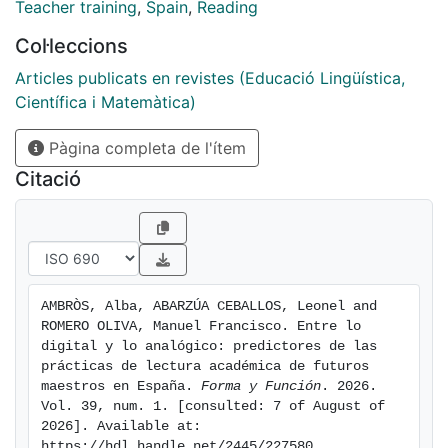
académica. Se desarrolló una metodología cuantitativa
Teacher training
,
Spain
,
Reading
con un diseño transversal y correlacional. Se utilizó un
Col·leccions
cuestionario de 40 ítems distribuidos en cuatro
dimensiones. Las pruebas estadísticas incluyeron un
Articles publicats en revistes (Educació Lingüística,
análisis factorial exploratorio, la consistencia interna y
Científica i Matemàtica)
un análisis de regresión múltiple. Los principales
Pàgina completa de l'ítem
resultados sugieren la coexistencia de la lectura
analógica y digital en los estudiantes universitarios. Se
Citació
espera que estos resultados informen y orienten
futuras estrategias pedagógicas y políticas en la
formación de docentes.
AMBRÒS, Alba, ABARZÚA CEBALLOS, Leonel and 
ROMERO OLIVA, Manuel Francisco. Entre lo 
digital y lo analógico: predictores de las 
prácticas de lectura académica de futuros 
maestros en España. 
Forma y Función
. 2026. 
Vol. 39, num. 1. [consulted: 7 of August of 
2026]. Available at: 
https://hdl.handle.net/2445/227580