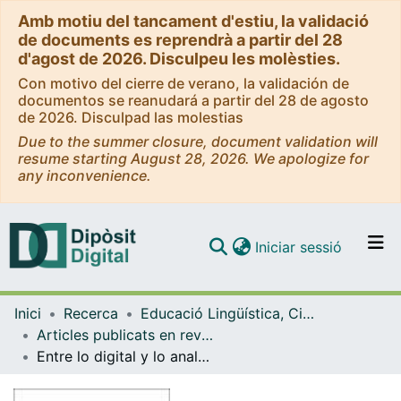
Amb motiu del tancament d'estiu, la validació
de documents es reprendrà a partir del 28
d'agost de 2026. Disculpeu les molèsties.
Con motivo del cierre de verano, la validación de
documentos se reanudará a partir del 28 de agosto
de 2026. Disculpad las molestias
Due to the summer closure, document validation will
resume starting August 28, 2026. We apologize for
any inconvenience.
(current)
Iniciar sessió
Comunitats i col·leccions
Inici
Recerca
Educació Lingüística, Científica i Matemàtica
Navega per tot el DD
Articles publicats en revistes (Educació Lingüística, Científica i Matemàtica)
Com publicar
Entre lo digital y lo analógico: predictores de las prácticas de lectura académica de futuros maestros en España
Contacte