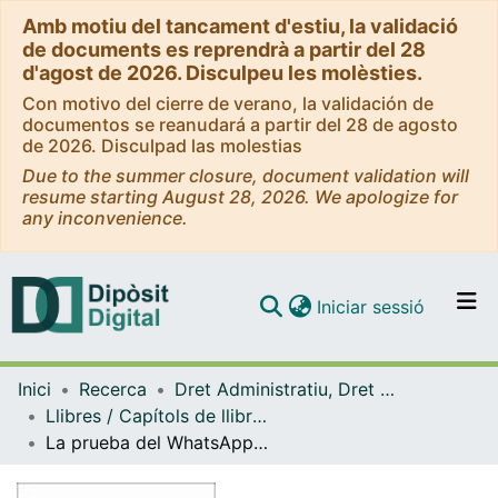
Amb motiu del tancament d'estiu, la validació
de documents es reprendrà a partir del 28
d'agost de 2026. Disculpeu les molèsties.
Con motivo del cierre de verano, la validación de
documentos se reanudará a partir del 28 de agosto
de 2026. Disculpad las molestias
Due to the summer closure, document validation will
resume starting August 28, 2026. We apologize for
any inconvenience.
(current)
Iniciar sessió
Comunitats i col·leccions
Inici
Recerca
Dret Administratiu, Dret Processal i Dret Financer i Tributari
Navega per tot el DD
Llibres / Capítols de llibre (Dret Administratiu, Dret Processal i Dret Financer i Tributari)
Com publicar
La prueba del WhatsApp y mensajes remitidos a través de redes sociales
Contacte