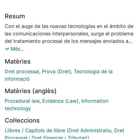
Resum
Con el auge de las nuevas tecnologías en el ámbito de
las comunicaciones interpersonales, surge el problema
del tratamiento procesal de los mensajes enviados a
través de Whatsapp y/o redes sociales como Twitter,
Més...
Instagram o Facebook. El presente trabajo pretende
Matèries
analizar los principales aspectos problemáticos de
este nuevo objeto de prueba, analizando al efecto el
Dret processal
,
Prova (Dret)
,
Tecnologia de la
estado de la cuestión en nuestra doctrina y
informació
jurisprudencia.
Matèries (anglès)
Due to the growth of new technologies within the field
of interpersonal communications, a controversy arises
Procedural law
,
Evidence (Law)
,
Information
in the procedure when processing messages sent
technology
through WhatsApp or social network such as Twitter,
Col·leccions
Instagram and Facebook. This papers aims to
scrutinize the main obstacles from this commodity
Llibres / Capítols de llibre (Dret Administratiu, Dret
currently on practice, by analysing the repercussions
Processal i Dret Financer i Tributari)