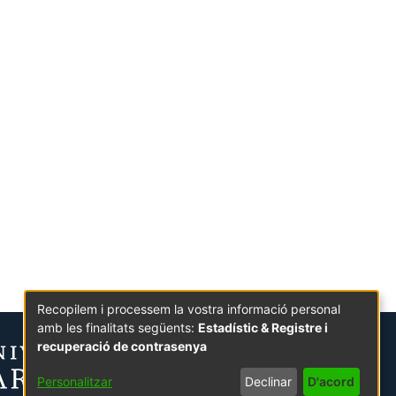
Recopilem i processem la vostra informació personal
amb les finalitats següents:
Estadístic & Registre i
recuperació de contrasenya
Personalitzar
Declinar
D'acord