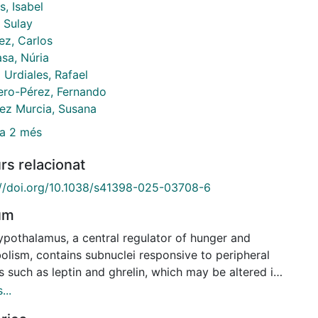
, Isabel
 Sulay
ez, Carlos
asa, Núria
 Urdiales, Rafael
ero-Pérez, Fernando
ez Murcia, Susana
a 2 més
rs relacionat
://doi.org/10.1038/s41398-025-03708-6
um
ypothalamus, a central regulator of hunger and
olism, contains subnuclei responsive to peripheral
s such as leptin and ghrelin, which may be altered in
xia nervosa (AN) and obesity (OB). This exploratory
...
 employed an advanced neuroimaging tool to