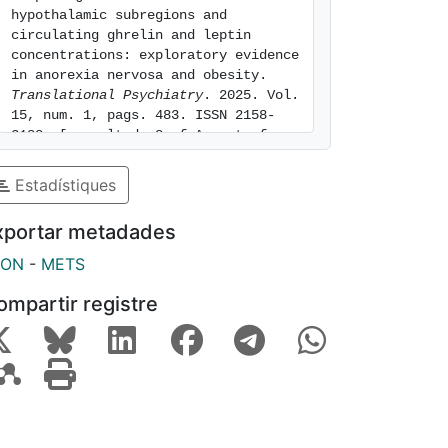
hypothalamic subregions and 
circulating ghrelin and leptin 
concentrations: exploratory evidence 
in anorexia nervosa and obesity. 
Translational Psychiatry
. 2025. Vol. 
15, num. 1, pags. 483. ISSN 2158-
3188. [consulted: 8 of August of 
2026]. Available at: 
https://hdl.handle.net/2445/228292
Estadístiques
xportar metadades
SON
-
METS
ompartir registre