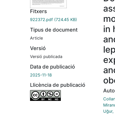
as
Fitxers
mo
922372.pdf
(724.45 KB)
in
Tipus de document
an
Article
le
Versió
Versió publicada
ex
Data de publicació
an
2025-11-18
ob
Llicència de publicació
Auto
Collan
Miran
Uğur,