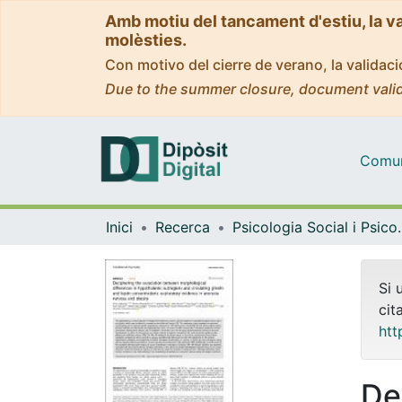
Amb motiu del tancament d'estiu, la v
molèsties.
Con motivo del cierre de verano, la valida
Due to the summer closure, document valid
Comuni
Inici
Recerca
Psicologia Socia
Si 
cit
htt
De