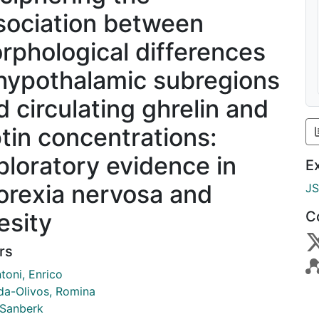
sociation between
rphological differences
 hypothalamic subregions
d circulating ghrelin and
ptin concentrations:
ploratory evidence in
E
orexia nervosa and
J
esity
C
rs
toni, Enrico
da-Olivos, Romina
 Sanberk