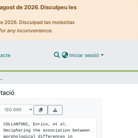
'agost de 2026. Disculpeu les
de 2026. Disculpad las molestias
for any inconvenience.
acte
Iniciar sessió
amic subregions and circulating ghrelin and leptin concentrations: exploratory evidence in anorexia nervosa and obesity
tació
COLLANTONI, Enrico, et al. 
Deciphering the association between 
morphological differences in 