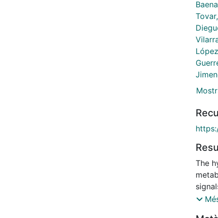
Baenas
Tovar,
Diegu
Vilarr
López
Guerr
Jimen
Mostr
Recu
https
Res
The h
metab
signal
anore
Més
study