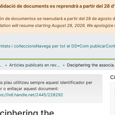
alidació de documents es reprendrà a partir del 28 d
ción de documentos se reanudará a partir del 28 de agosto 
ation will resume starting August 28, 2026. We apologize 
tats i col·leccions
Navega per tot el DD
Com publicar
Cont
l i Psicologia Quantitativa
Articles publicats en revistes (Psicologia Social i Psicologia Quantitativa)
Deciphering the association between morphological differences in hypothal
Ci
us plau utilitzeu sempre aquest identificador per
ar o enllaçar aquest document:
ps://hdl.handle.net/2445/228292
ciphering the