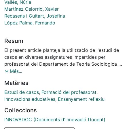
Vallès, Núria
Martínez Celorrio, Xavier
Recasens i Guitart, Josefina
López Palma, Fernando
Resum
El present article planteja la utilització de l'estudi de
casos en diverses assignatures impartides per
professorat del Departament de Teoria Sociològica de
la UB a la Facultat de Formació del Professorat. La
Més...
seva implementació ha estat considerada com a
Matèries
projecte d’innovació docent pel PMID de la UB.
L’objectiu de l’article és explicar els objectius i
Estudi de casos
,
Formació del professorat
,
competències desenvolupades amb la innovació, com
Innovacions educatives
,
Ensenyament reflexiu
també el procediment d'aplicació. Finalment, s'aporten
Col·leccions
resultats de les valoracions dels estudiants respecte a
la implementació de la innovació, com també
INNOVADOC (Documents d'Innovació Docent)
consideracions del professorat que l’ha dut a terme en