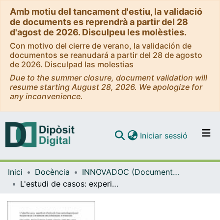
Amb motiu del tancament d'estiu, la validació
de documents es reprendrà a partir del 28
d'agost de 2026. Disculpeu les molèsties.
Con motivo del cierre de verano, la validación de
documentos se reanudará a partir del 28 de agosto
de 2026. Disculpad las molestias
Due to the summer closure, document validation will
resume starting August 28, 2026. We apologize for
any inconvenience.
(current)
Iniciar sessió
Comunitats i col·leccions
Inici
Docència
INNOVADOC (Documents d'Innovació Docent)
Navega per tot el DD
L'estudi de casos: experiència d'aplicació d'una metodologia docent fonamental per a la formació dels professionals de l’educació.
Com publicar
Contacte