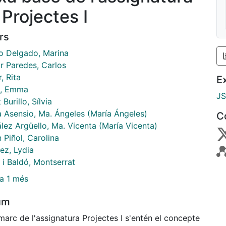
 Projectes I
rs
 Delgado, Marina
ar Paredes, Carlos
, Rita
E
h, Emma
J
 Burillo, Sílvia
a Asensio, Ma. Ángeles (María Ángeles)
C
lez Argüello, Ma. Vicenta (María Vicenta)
 Piñol, Carolina
ez, Lydia
 i Baldó, Montserrat
a 1 més
um
marc de l'assignatura Projectes I s'entén el concepte