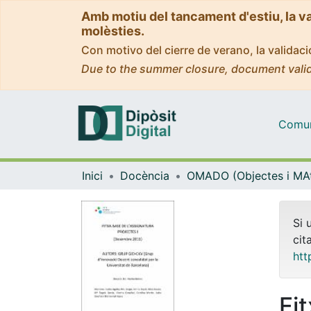
Amb motiu del tancament d'estiu, la v
molèsties.
Con motivo del cierre de verano, la valida
Due to the summer closure, document valid
Comuni
Inici
Docència
Si 
cit
htt
Fi