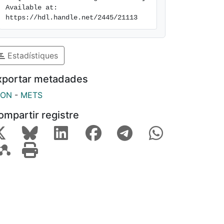
Available at: 
https://hdl.handle.net/2445/21113
Estadístiques
xportar metadades
SON
-
METS
ompartir registre