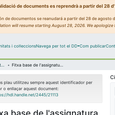
alidació de documents es reprendrà a partir del 28 d
ción de documentos se reanudará a partir del 28 de agosto 
ation will resume starting August 28, 2026. We apologize 
tats i col·leccions
Navega per tot el DD
Com publicar
Cont
OMADO (Objectes i MAterials DOcents)
Fitxa base de l'assignatura de Projectes I
Ci
us plau utilitzeu sempre aquest identificador per
ar o enllaçar aquest document:
ps://hdl.handle.net/2445/21113
txa base de l'assignatura