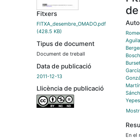
de
Fitxers
Auto
FITXA_desembre_OMADO.pdf
(428.5 KB)
Romeo
Aguil
Tipus de document
Berger
Document de treball
Bosc
Burset
Data de publicació
Garcí
2011-12-13
Gonzá
Martín
Llicència de publicació
Sánch
Yepes
Mostr
Res
En el 