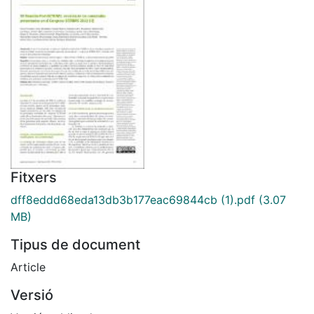
Fitxers
dff8eddd68eda13db3b177eac69844cb (1).pdf
(3.07
MB)
Tipus de document
Article
Versió