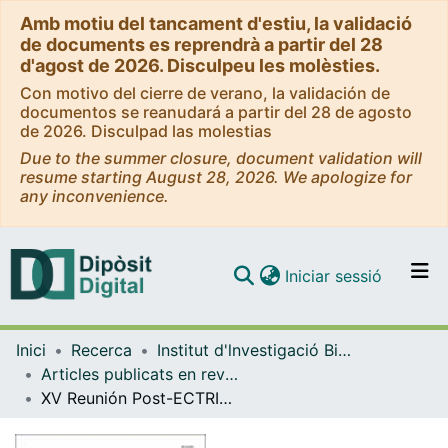
Amb motiu del tancament d'estiu, la validació
de documents es reprendrà a partir del 28
d'agost de 2026. Disculpeu les molèsties.
Con motivo del cierre de verano, la validación de
documentos se reanudará a partir del 28 de agosto
de 2026. Disculpad las molestias
Due to the summer closure, document validation will
resume starting August 28, 2026. We apologize for
any inconvenience.
(current)
Iniciar sessió
Comunitats i col·leccions
Inici
Recerca
Institut d'lnvestigació Biomèdica de Bellvitge (IDIBELL)
Navega per tot el DD
Articles publicats en revistes (Institut d'lnvestigació Biomèdica de Bellvitge (IDIBELL))
Com publicar
XV Reunión Post-ECTRIMS: revisión de las novedades presentadas en el Congreso ECTRIMS 2022 (II)
Contacte