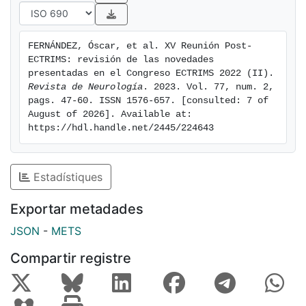
measures to assess DMT in progressive stages,
challenges in the diagnosis and treatment of cognitive
impairment, and treatment in special situations
FERNÁNDEZ, Óscar, et al. XV Reunión Post-
(pregnancy, comorbidity and the elderly). In addition,
ECTRIMS: revisión de las novedades 
results from some of the latest studies with oral
presentadas en el Congreso ECTRIMS 2022 (II). 
cladribine and evobrutinib presented at ECTRIMS
Revista de Neurología
. 2023. Vol. 77, num. 2, 
pags. 47-60. ISSN 1576-657. [consulted: 7 of 
2022 are shown.
August of 2026]. Available at: 
https://hdl.handle.net/2445/224643
Estadístiques
Exportar metadades
JSON
-
METS
Compartir registre