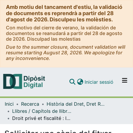
Amb motiu del tancament d'estiu, la validació
de documents es reprendrà a partir del 28
d'agost de 2026. Disculpeu les molèsties.
Con motivo del cierre de verano, la validación de
documentos se reanudará a partir del 28 de agosto
de 2026. Disculpad las molestias
Due to the summer closure, document validation will
resume starting August 28, 2026. We apologize for
any inconvenience.
(current)
Iniciar sessió
Comunitats i col·leccions
Inici
Recerca
Història del Dret, Dret Romà i Dret Eclesiàstic de l'Estat
Navega per tot el DD
Llibres / Capítols de llibre (Història del Dret, Dret Romà i Dret Eclesiàstic de l'Estat)
Com publicar
Droit privé et fiscalité : la famille et l'impôt direct au bas Moyen Âge en Catalogne
Contacte