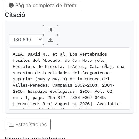
Pàgina completa de l'ítem
presenta por primera vez una lista exhaustiva del
conjunto de localidades y su contextualización
Citació
estratigráfica, además de una lista faunística
actualizada y una propuesta de biozonación local. La
gran riqueza fosilífera de la zona y el enorme esfuerzo
de muestreo, combinados con los requerimientos de la
legislación vigente sobre protección del patrimonio
ALBA, David M., et al. Los vertebrados 
paleontológico, explican el éxito de la intervención
fosiles del Abocador de Can Mata (els 
paleontológica. En conjunto, la ampliación del
Hostalets de Pierola, l'Anoia, CataluÑa), una 
vertedero de Can Mata, con el adecuado control
sucesion de localidades del Aragoniense 
superior (MN6 y MN7+8) de la cuenca del 
paleontológico, proporciona una oportunidad única
Valles-Penedes. CampaÑas 2002-2003, 2004-
para investigar la composición faunística de los
2005. 
Estudios Geológicos
. 2006. Vol. 62, 
ecosistemas terrestres del Aragoniense superior en el
num. 1, pags. 295-312. ISSN 0367-0449. 
suroeste de Europa.
[consulted: 8 of August of 2026]. Available 
at: https://hdl.handle.net/2445/29605
Estadístiques