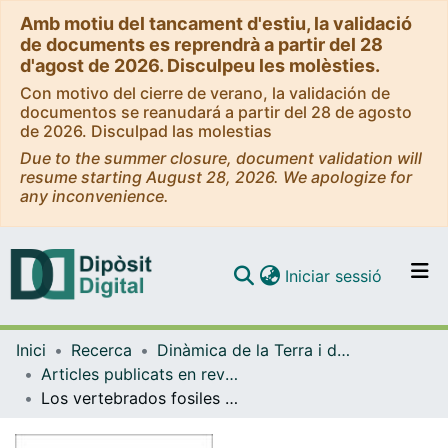
Amb motiu del tancament d'estiu, la validació
de documents es reprendrà a partir del 28
d'agost de 2026. Disculpeu les molèsties.
Con motivo del cierre de verano, la validación de
documentos se reanudará a partir del 28 de agosto
de 2026. Disculpad las molestias
Due to the summer closure, document validation will
resume starting August 28, 2026. We apologize for
any inconvenience.
(current)
Iniciar sessió
Comunitats i col·leccions
Inici
Recerca
Dinàmica de la Terra i de l'Oceà
Navega per tot el DD
Articles publicats en revistes (Dinàmica de la Terra i l'Oceà)
Com publicar
Los vertebrados fosiles del Abocador de Can Mata (els Hostalets de Pierola, l'Anoia, CataluÑa), una sucesion de localidades del Aragoniense superior (MN6 y MN7+8) de la cuenca del Valles-Penedes. CampaÑas 2002-2003, 2004-2005
Contacte