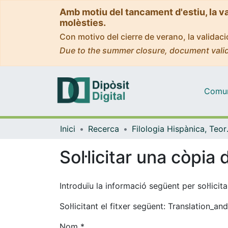
Amb motiu del tancament d'estiu, la v
molèsties.
Con motivo del cierre de verano, la valida
Due to the summer closure, document valid
Comuni
Inici
Recerca
Filologia His
Sol·licitar una còpia d
Introduïu la informació següent per sol·lici
Sol·licitant el fitxer següent: Translation
Nom *