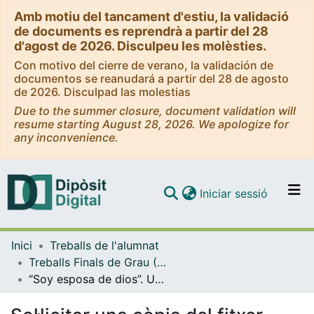
Amb motiu del tancament d'estiu, la validació
de documents es reprendrà a partir del 28
d'agost de 2026. Disculpeu les molèsties.
Con motivo del cierre de verano, la validación de
documentos se reanudará a partir del 28 de agosto
de 2026. Disculpad las molestias
Due to the summer closure, document validation will
resume starting August 28, 2026. We apologize for
any inconvenience.
(current)
Iniciar sessió
Comunitats i col·leccions
Inici
Treballs de l'alumnat
Navega per tot el DD
Treballs Finals de Grau (TFG) - Antropologia Social i Cultural
Com publicar
“Soy esposa de dios”. Una etnografia sobre la construcció de la identitat femenina en els convents de vida contemplativa
Contacte