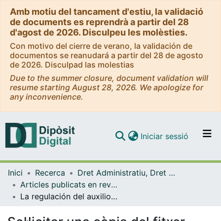
Amb motiu del tancament d'estiu, la validació
de documents es reprendrà a partir del 28
d'agost de 2026. Disculpeu les molèsties.
Con motivo del cierre de verano, la validación de
documentos se reanudará a partir del 28 de agosto
de 2026. Disculpad las molestias
Due to the summer closure, document validation will
resume starting August 28, 2026. We apologize for
any inconvenience.
(current)
Iniciar sessió
Comunitats i col·leccions
Inici
Recerca
Dret Administratiu, Dret Processal i Dret Financer i Tributari
Navega per tot el DD
Articles publicats en revistes (Dret Administratiu, Dret Processal i Dret Financer i Tributari)
Com publicar
La regulación del auxilio judicial en el arbitraje tras la reforma de la Ley de Arbitraje operada por la Ley 11/2011, de 20 de mayo
Contacte