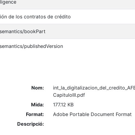
elligence
ción de los contratos de crédito
/semantics/bookPart
/semantics/publishedVersion
Nom:
int_la_digitalizacion_del_credito_A
CapituloIII.pdf
Mida:
177.12 KB
Format:
Adobe Portable Document Format
Descripció: