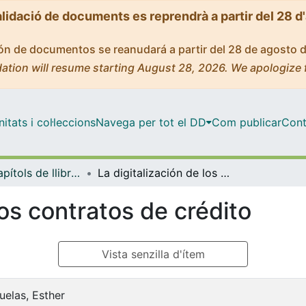
alidació de documents es reprendrà a partir del 28 d
ción de documentos se reanudará a partir del 28 de agosto 
ation will resume starting August 28, 2026. We apologize 
tats i col·leccions
Navega per tot el DD
Com publicar
Cont
Llibres / Capítols de llibre (Dret Privat)
La digitalización de los contratos de crédito
los contratos de crédito
Vista senzilla d'ítem
elas, Esther