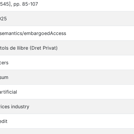
545], pp. 85-107
025
o/semantics/embargoedAccess
tols de llibre (Dret Privat)
cers
nsum
artificial
vices industry
dit