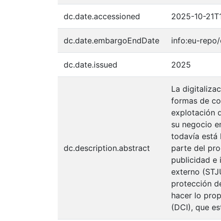
dc.date.accessioned
2025-10-21T
dc.date.embargoEndDate
info:eu-rep
dc.date.issued
2025
La digitaliza
formas de com
explotación 
su negocio en
todavía está 
dc.description.abstract
parte del pro
publicidad e
externo (STJ
protección d
hacer lo prop
(DCI), que e