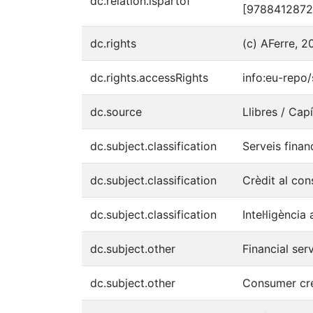
dc.relation.ispartof
[9788412872
dc.rights
(c) AFerre, 2
dc.rights.accessRights
info:eu-rep
dc.source
Llibres / Capí
dc.subject.classification
Serveis finan
dc.subject.classification
Crèdit al co
dc.subject.classification
Intel·ligència 
dc.subject.other
Financial ser
dc.subject.other
Consumer cre