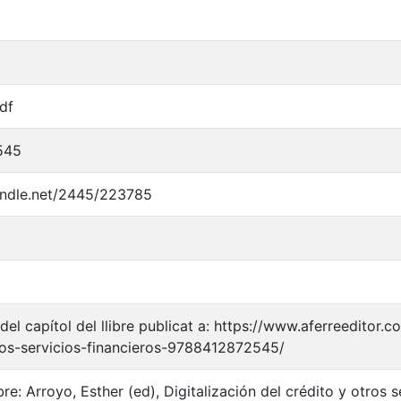
df
545
handle.net/2445/223785
el capítol del llibre publicat a: https://www.aferreeditor.
ros-servicios-financieros-9788412872545/
ibre: Arroyo, Esther (ed), Digitalización del crédito y otros 