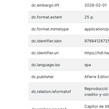
dc.embargo.lift
2028-02-01
dc.format.extent
25 p.
dc.format.mimetype
application/p
dc.identifier.isbn
9788412872
dc.identifier.uri
https://hdl.
dc.language.iso
spa
dc.publisher
AFerre Editor
Reproducció d
dc.relation.isformatof
credito-y-ot
Capítol de ll