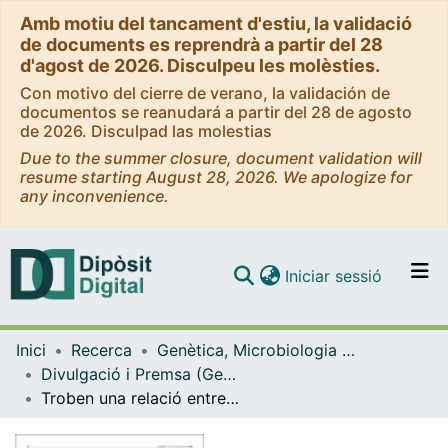
Amb motiu del tancament d'estiu, la validació
de documents es reprendrà a partir del 28
d'agost de 2026. Disculpeu les molèsties.
Con motivo del cierre de verano, la validación de
documentos se reanudará a partir del 28 de agosto
de 2026. Disculpad las molestias
Due to the summer closure, document validation will
resume starting August 28, 2026. We apologize for
any inconvenience.
(current)
Iniciar sessió
Comunitats i col·leccions
Inici
Recerca
Genètica, Microbiologia i Estadística
Navega per tot el DD
Divulgació i Premsa (Genètica, Microbiologia i Estadística)
Com publicar
Troben una relació entre els pensaments suïcides i l'alteració d'uns bacteris de la boca
Contacte