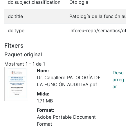
dc.subject.classification
Otologia
dc.title
Patología de la función aud
dc.type
info:eu-repo/semantics/oth
Fitxers
Paquet original
Mostrant
1 - 1 de 1
Nom:
Desc
Dr. Caballero PATOLOGÍA DE
arreg
LA FUNCIÓN AUDITIVA.pdf
ar
Mida:
1.71 MB
Format:
Adobe Portable Document
Format