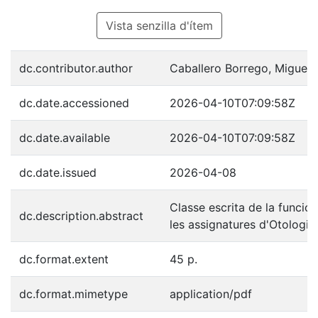
Vista senzilla d'ítem
dc.contributor.author
Caballero Borrego, Miguel
dc.date.accessioned
2026-04-10T07:09:58Z
dc.date.available
2026-04-10T07:09:58Z
dc.date.issued
2026-04-08
Classe escrita de la funció 
dc.description.abstract
les assignatures d'Otologia
dc.format.extent
45 p.
dc.format.mimetype
application/pdf