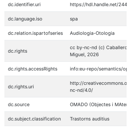
dc.identifier.uri
https://hdl.handle.net/244
dc.language.iso
spa
dc.relation.ispartofseries
Audiologia-Otologia
cc by-nc-nd (c) Caballero 
dc.rights
Miguel, 2026
dc.rights.accessRights
info:eu-repo/semantics/op
http://creativecommons.org
dc.rights.uri
nc-nd/4.0/
dc.source
OMADO (Objectes i MAteria
dc.subject.classification
Trastorns auditius