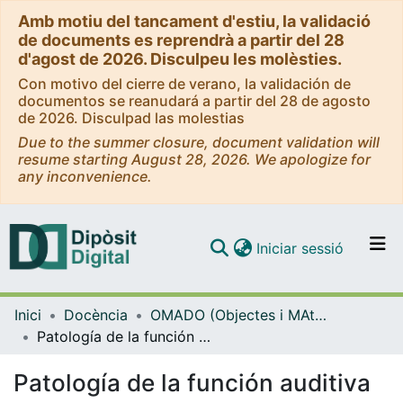
Amb motiu del tancament d'estiu, la validació
de documents es reprendrà a partir del 28
d'agost de 2026. Disculpeu les molèsties.
Con motivo del cierre de verano, la validación de
documentos se reanudará a partir del 28 de agosto
de 2026. Disculpad las molestias
Due to the summer closure, document validation will
resume starting August 28, 2026. We apologize for
any inconvenience.
(current)
Iniciar sessió
Comunitats i col·leccions
Inici
Docència
OMADO (Objectes i MAterials DOcents)
Navega per tot el DD
Patología de la función auditiva
Com publicar
Patología de la función auditiva
Contacte