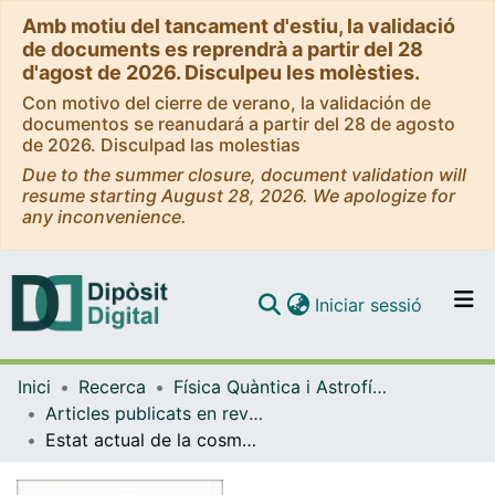
Amb motiu del tancament d'estiu, la validació
de documents es reprendrà a partir del 28
d'agost de 2026. Disculpeu les molèsties.
Con motivo del cierre de verano, la validación de
documentos se reanudará a partir del 28 de agosto
de 2026. Disculpad las molestias
Due to the summer closure, document validation will
resume starting August 28, 2026. We apologize for
any inconvenience.
(current)
Iniciar sessió
Comunitats i col·leccions
Inici
Recerca
Física Quàntica i Astrofísica
Navega per tot el DD
Articles publicats en revistes (Física Quàntica i Astrofísica)
Com publicar
Estat actual de la cosmologia física
Contacte