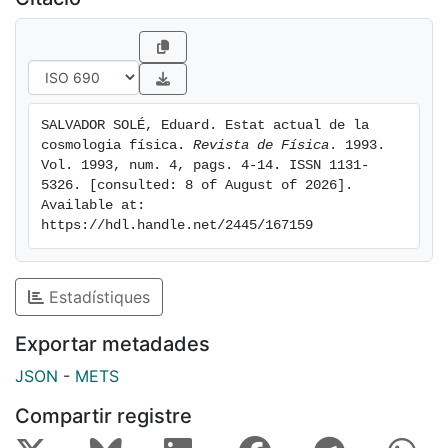
hipòtesis aparentment agoserades i que les
observacions, cada cop més fines i precises, no
sempre donen el resultat esperat d'antuvi en el marc
de les hipòtesis avançades.
SALVADOR SOLÉ, Eduard. Estat actual de la 
cosmologia física. 
Revista de Física
. 1993. 
Vol. 1993, num. 4, pags. 4-14. ISSN 1131-
5326. [consulted: 8 of August of 2026]. 
Available at: 
https://hdl.handle.net/2445/167159
Estadístiques
Exportar metadades
JSON
-
METS
Compartir registre