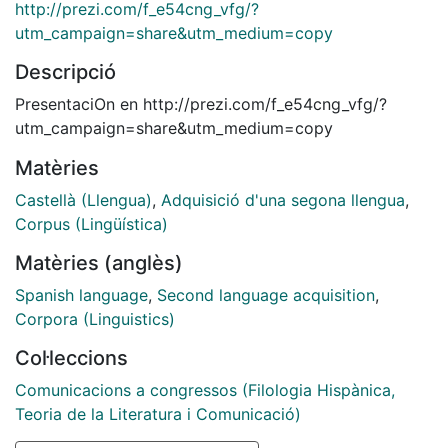
http://prezi.com/f_e54cng_vfg/?
utm_campaign=share&utm_medium=copy
Descripció
PresentaciOn en http://prezi.com/f_e54cng_vfg/?
utm_campaign=share&utm_medium=copy
Matèries
Castellà (Llengua)
,
Adquisició d'una segona llengua
,
Corpus (Lingüística)
Matèries (anglès)
Spanish language
,
Second language acquisition
,
Corpora (Linguistics)
Col·leccions
Comunicacions a congressos (Filologia Hispànica,
Teoria de la Literatura i Comunicació)