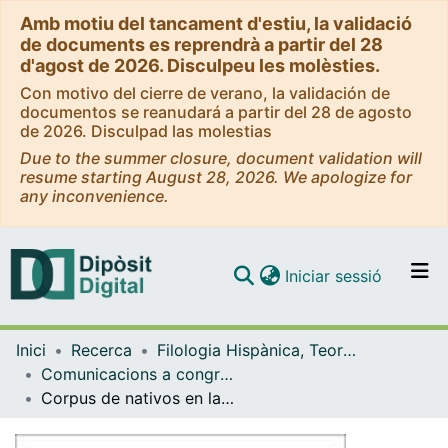
Amb motiu del tancament d'estiu, la validació
de documents es reprendrà a partir del 28
d'agost de 2026. Disculpeu les molèsties.
Con motivo del cierre de verano, la validación de
documentos se reanudará a partir del 28 de agosto
de 2026. Disculpad las molestias
Due to the summer closure, document validation will
resume starting August 28, 2026. We apologize for
any inconvenience.
(current)
Iniciar sessió
Comunitats i col·leccions
Inici
Recerca
Filologia Hispànica, Teoria de la Literatura i Comunicació
Navega per tot el DD
Comunicacions a congressos (Filologia Hispànica, Teoria de la Literatura i Comunicació)
Com publicar
Corpus de nativos en las clases de ELE
Contacte