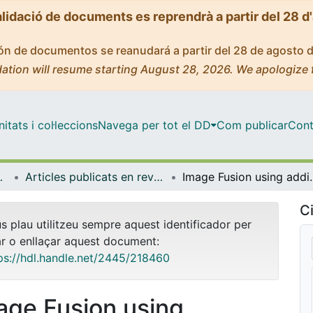
alidació de documents es reprendrà a partir del 28 d
ción de documentos se reanudará a partir del 28 de agosto 
ation will resume starting August 28, 2026. We apologize 
tats i col·leccions
Navega per tot el DD
Com publicar
Cont
trofísica
Articles publicats en revistes (Física Quàntica i Astrofísica)
Image Fusion using additive multirresolution w
Ci
us plau utilitzeu sempre aquest identificador per
ar o enllaçar aquest document:
ps://hdl.handle.net/2445/218460
age Fusion using