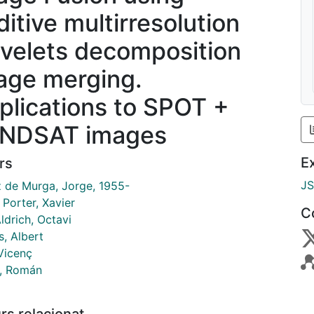
ditive multirresolution
velets decomposition
age merging.
plications to SPOT +
NDSAT images
E
rs
J
 de Murga, Jorge, 1955-
Porter, Xavier
C
ldrich, Octavi
s, Albert
Vicenç
l, Román
rs relacionat