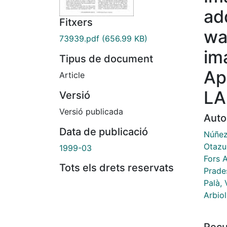
ad
Fitxers
wa
73939.pdf
(656.99 KB)
im
Tipus de document
Ap
Article
LA
Versió
Versió publicada
Auto
Data de publicació
Núñez
Otazu 
1999-03
Fors A
Tots els drets reservats
Prade
Palà, 
Arbio
Recu