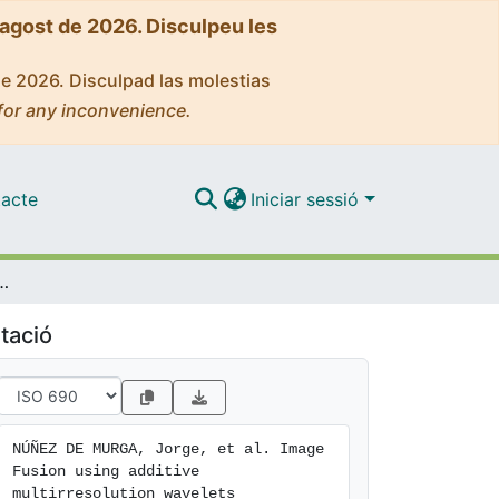
'agost de 2026. Disculpeu les
de 2026. Disculpad las molestias
for any inconvenience.
acte
Iniciar sessió
avelets decomposition image merging. Applications to SPOT + LANDSAT images
tació
NÚÑEZ DE MURGA, Jorge, et al. Image 
Fusion using additive 
multirresolution wavelets 