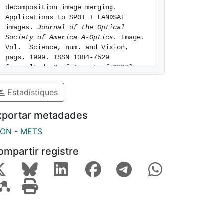
decomposition image merging. 
Applications to SPOT + LANDSAT 
images. 
Journal of the Optical 
Society of America A-Optics
. Image. 
Vol.  Science, num. and Vision, 
pags. 1999. ISSN 1084-7529. 
[consulted: 6 of August of 2026]. 
Available at: 
https://hdl.handle.net/2445/218460
Estadístiques
xportar metadades
SON
-
METS
ompartir registre