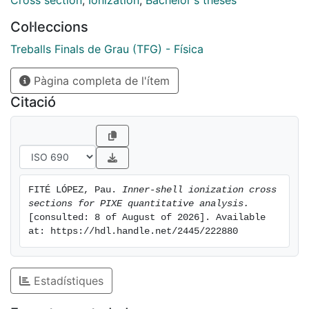
Cross section
,
Ionization
,
Bachelor's theses
Col·leccions
Treballs Finals de Grau (TFG) - Física
Pàgina completa de l'ítem
Citació
FITÉ LÓPEZ, Pau. 
Inner-shell ionization cross 
sections for PIXE quantitative analysis.
[consulted: 8 of August of 2026]. Available 
at: https://hdl.handle.net/2445/222880
Estadístiques