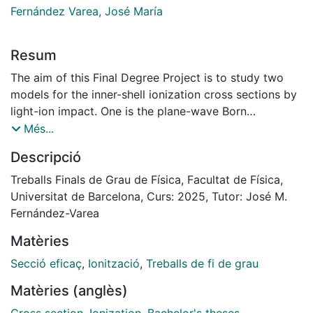
Fernández Varea, José María
Resum
The aim of this Final Degree Project is to study two
models for the inner-shell ionization cross sections by
light-ion impact. One is the plane-wave Born
approximation (PWBA).
Més...
The other is the eCPSShsR model, which improves the
Descripció
PWBA including the Coulomb, binding and wave
function corrections. Numerical calculations have been
Treballs Finals de Grau de Física, Facultat de Física,
done for Al, Cu, and Ag atoms, and H+ and He2+ ions
Universitat de Barcelona, Curs: 2025, Tutor: José M.
with energies from 0.05 MeV to 20 MeV. The
Fernández-Varea
comparison of the theoretical predictions with
Matèries
experimental data shows that the eCPSShsR
approximation is quite accurate and that, for large
Secció eficaç
,
Ionització
,
Treballs de fi de grau
projectile energies, the PWBA and eCPSShsR models
Matèries (anglès)
are nearly identical