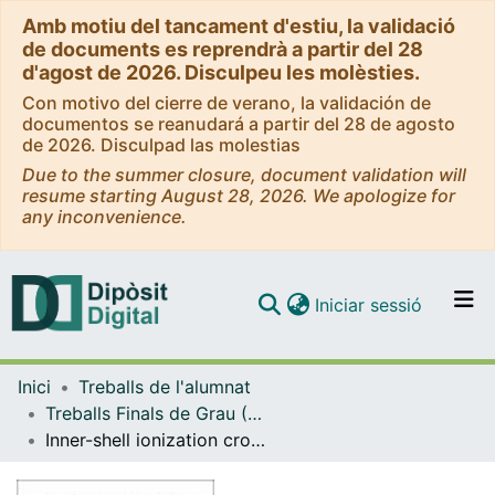
Amb motiu del tancament d'estiu, la validació
de documents es reprendrà a partir del 28
d'agost de 2026. Disculpeu les molèsties.
Con motivo del cierre de verano, la validación de
documentos se reanudará a partir del 28 de agosto
de 2026. Disculpad las molestias
Due to the summer closure, document validation will
resume starting August 28, 2026. We apologize for
any inconvenience.
(current)
Iniciar sessió
Comunitats i col·leccions
Inici
Treballs de l'alumnat
Navega per tot el DD
Treballs Finals de Grau (TFG) - Física
Com publicar
Inner-shell ionization cross sections for PIXE quantitative analysis
Contacte