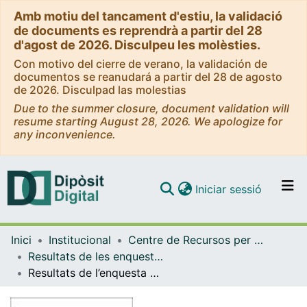
Amb motiu del tancament d'estiu, la validació
de documents es reprendrà a partir del 28
d'agost de 2026. Disculpeu les molèsties.
Con motivo del cierre de verano, la validación de
documentos se reanudará a partir del 28 de agosto
de 2026. Disculpad las molestias
Due to the summer closure, document validation will
resume starting August 28, 2026. We apologize for
any inconvenience.
(current)
Iniciar sessió
Comunitats i col·leccions
Inici
Institucional
Centre de Recursos per a l'Aprenentatge i la Investigació (CRAI-UB) - Institucional
Navega per tot el DD
Resultats de les enquestes de valoració (CRAI-UB)
Com publicar
Resultats de l’enquesta de valoració del CRAI: professorat (2016)
Contacte