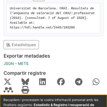
Universitat de Barcelona. CRAI. 
Resultats de 
l’enquesta de valoració del CRAI: professorat 
(2016).
 [consulted: 7 of August of 2026]. 
Available at: 
https://hdl.handle.net/2445/183280
Estadístiques
Exportar metadades
JSON
-
METS
Compartir registre
Recopilem i processem la vostra informació personal amb les
finalitats següents:
Estadístic & Registre i recuperació de
Coordinació:
CRAI UB
Avís legal
Metadades