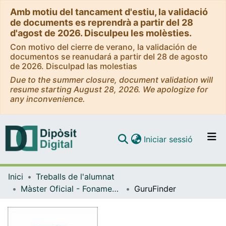
Amb motiu del tancament d'estiu, la validació
de documents es reprendrà a partir del 28
d'agost de 2026. Disculpeu les molèsties.
Con motivo del cierre de verano, la validación de
documentos se reanudará a partir del 28 de agosto
de 2026. Disculpad las molestias
Due to the summer closure, document validation will
resume starting August 28, 2026. We apologize for
any inconvenience.
(current)
Iniciar sessió
Comunitats i col·leccions
Inici
Treballs de l'alumnat
Navega per tot el DD
Màster Oficial - Fonaments de la Ciència de Dades
GuruFinder
Com publicar
Contacte