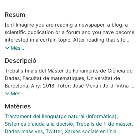
Resum
[en] Imagine you are reading a newspaper, a blog, a
scientific publication or a forum and you have become
interested in a certain topic. After reading that site
you may want to know more about it, so you click in a
Més...
button and GuruFinder propose you a list of Twitter
Descripció
users to follow experts on that topic. The concept
may be easy but the technology required underneath
Treballs finals del Màster de Fonaments de Ciència de
implies the combination of different disciplines
Dades, Facultat de matemàtiques, Universitat de
including natural language processing, recommender
Barcelona, Any: 2018, Tutor: José Mena i Jordi Vitrià i
systems, text mining, knowledge management systems
Marca
Més...
and big data processing. GuruFinders pretends to
Matèries
explore state of the art techniques to build a
prototype able to handle and process big volumes of
Tractament del llenguatge natural (Informàtica)
,
tweets and offer real-time responses to the users.
Sistemes d'ajuda a la decisió
,
Treballs de fi de màster
,
Dades massives
,
Twitter
,
Xarxes socials en línia