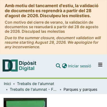
Amb motiu del tancament d'estiu, la validació
de documents es reprendrà a partir del 28
d'agost de 2026. Disculpeu les molèsties.
Con motivo del cierre de verano, la validación de
documentos se reanudará a partir del 28 de agosto
de 2026. Disculpad las molestias
Due to the summer closure, document validation will
resume starting August 28, 2026. We apologize for
any inconvenience.
(current)
Iniciar sessió
Comunitats i col·leccions
Inici
Treballs de l'alumnat
Navega per tot el DD
Treballs de l'alumnat - Facultat de Belles Arts
Parques y parques
Com publicar
Contacte