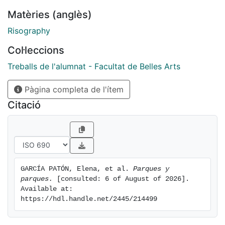
y generar nuevas ideas jugando con otras
Matèries (anglès)
posibilidades.
Con estos diálogos creamos una conversación entre
Risography
nosotres y ahora con vosotres.
Col·leccions
Treballs de l'alumnat - Facultat de Belles Arts
Pàgina completa de l'ítem
Citació
GARCÍA PATÓN, Elena, et al. 
Parques y 
parques.
 [consulted: 6 of August of 2026]. 
Available at: 
https://hdl.handle.net/2445/214499