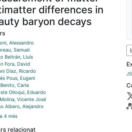
timatter differences in
auty baryon decays
rs
ni, Alessandro
reau, Samuel
o Beltrán, Lluís
E
n Fora, David
ni Díaz, Ricardo
J
és Pous, Eugeni
C
Benito, Carla
oste Olloqui, Eduardo
 Molina, Vicente José
so Albero, Alejandro
a 4 més
rs relacionat