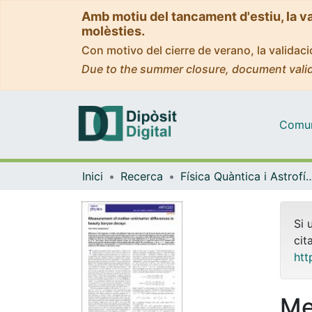
Amb motiu del tancament d'estiu, la v
molèsties.
Con motivo del cierre de verano, la valida
Due to the summer closure, document valid
Comuni
Inici
Recerca
Física Quàntica i As
Si 
cit
htt
Me