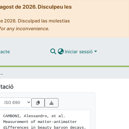
'agost de 2026. Disculpeu les
de 2026. Disculpad las molestias
for any inconvenience.
acte
Iniciar sessió
matter-antimatter differences in beauty baryon decays
tació
CAMBONI, Alessandro, et al. 
Measurement of matter-antimatter 
differences in beauty baryon decays. 