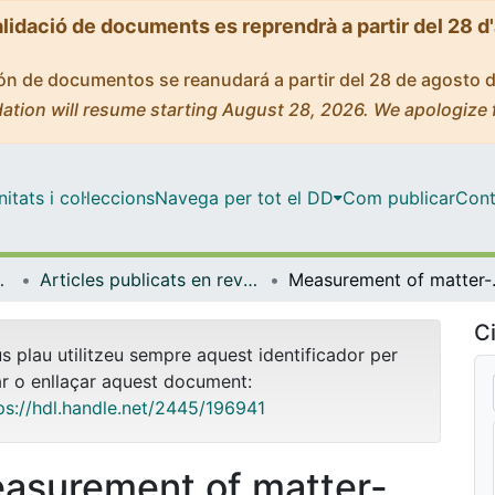
alidació de documents es reprendrà a partir del 28 d
ción de documentos se reanudará a partir del 28 de agosto 
ation will resume starting August 28, 2026. We apologize 
tats i col·leccions
Navega per tot el DD
Com publicar
Cont
trofísica
Articles publicats en revistes (Física Quàntica i Astrofísica)
Measurement of 
Ci
us plau utilitzeu sempre aquest identificador per
ar o enllaçar aquest document:
ps://hdl.handle.net/2445/196941
asurement of matter-