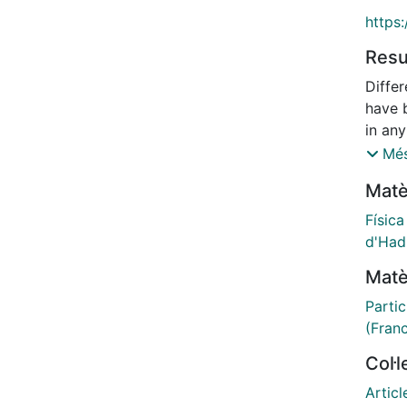
https
Res
Differ
have 
in an
the n
Més
combi
Matè
known
exper
Física
CP-vio
d'Had
of Λb
Matè
state
place 
Partic
and b
(Fran
find 
Col·
with a
standa
Articl