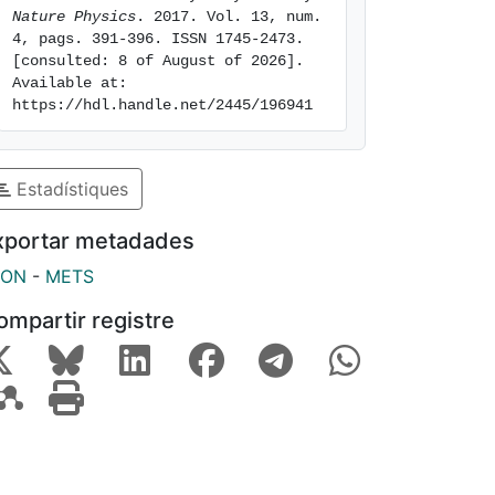
Nature Physics
. 2017. Vol. 13, num. 
4, pags. 391-396. ISSN 1745-2473. 
[consulted: 8 of August of 2026]. 
Available at: 
https://hdl.handle.net/2445/196941
Estadístiques
xportar metadades
SON
-
METS
ompartir registre