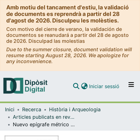
Amb motiu del tancament d'estiu, la validació
de documents es reprendrà a partir del 28
d'agost de 2026. Disculpeu les molèsties.
Con motivo del cierre de verano, la validación de
documentos se reanudará a partir del 28 de agosto
de 2026. Disculpad las molestias
Due to the summer closure, document validation will
resume starting August 28, 2026. We apologize for
any inconvenience.
(current)
Iniciar sessió
Comunitats i col·leccions
Inici
Recerca
Història i Arqueologia
Navega per tot el DD
Articles publicats en revistes (Història i Arqueologia)
Com publicar
Nuevo epígrafe métrico de Lora del Río (Sevilla)
Contacte