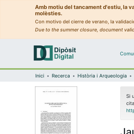
Amb motiu del tancament d'estiu, la v
molèsties.
Con motivo del cierre de verano, la valida
Due to the summer closure, document valid
Comuni
Inici
Recerca
Història i Arqueologia
Si 
cit
htt
Ja