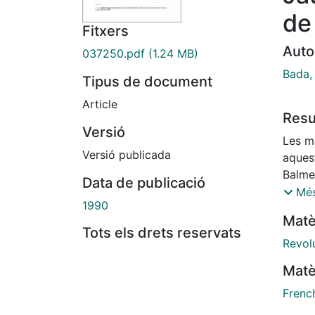
de
Fitxers
Auto
037250.pdf
(1.24 MB)
Bada,
Tipus de document
Article
Res
Versió
Les m
Versió publicada
aques
Balmes
Data de publicació
honor
Més
1990
nuncia
Matè
acció
Tots els drets reservats
un al
Revol
Matè
Frenc