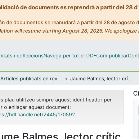
alidació de documents es reprendrà a partir del 28 d
ción de documentos se reanudará a partir del 28 de agosto 
ation will resume starting August 28, 2026. We apologize 
tats i col·leccions
Navega per tot el DD
Com publicar
Cont
Articles publicats en revistes (Història i Arqueologia)
Jaume Balmes, lector crític de la Revolució francesa
Ci
us plau utilitzeu sempre aquest identificador per
ar o enllaçar aquest document:
ps://hdl.handle.net/2445/170592
ume Balmes, lector crític