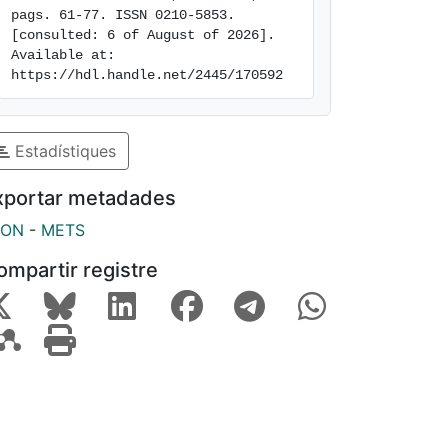
pags. 61-77. ISSN 0210-5853. 
[consulted: 6 of August of 2026]. 
Available at: 
https://hdl.handle.net/2445/170592
Estadístiques
xportar metadades
SON
-
METS
ompartir registre