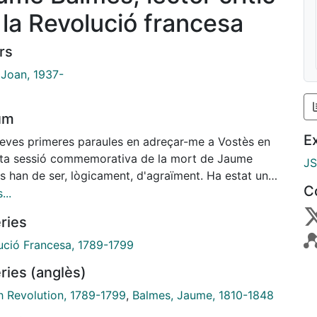
 la Revolució francesa
rs
 Joan, 1937-
um
E
eves primeres paraules en adreçar-me a Vostès en
ta sessió commemorativa de la mort de Jaume
J
 han de ser, lògicament, d'a­graïment. Ha estat un
C
 immerescut l'encàrrec que se m'ha fet de pro­
...
r avui aquest discurs commemoratiu; a crida gentil,
ries
 de gràcies sincera. Però l'agraïment ve també per
tre cantó. Quan hom accepta parlar de Balmes, <
ució Francesa, 1789-1799
ries (anglès)
h Revolution, 1789-1799
,
Balmes, Jaume, 1810-1848