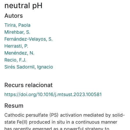
neutral pH
Autors
Tirira, Paola
Mirehbar, S.
Fernández-Velayos, S.
Herrasti, P.
Menéndez, N.
Recio, F.J.
Sirés Sadornil, Ignacio
Recurs relacionat
https://doi.org/10.1016/j.mtsust.2023.100581
Resum
Cathodic persulfate (PS) activation mediated by solid-
state Fe(II) produced in situ in a continuous manner
has recently emerged as a powerful strategy to