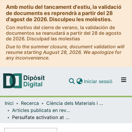
Amb motiu del tancament d'estiu, la validació
de documents es reprendrà a partir del 28
d'agost de 2026. Disculpeu les molèsties.
Con motivo del cierre de verano, la validación de
documentos se reanudará a partir del 28 de agosto
de 2026. Disculpad las molestias
Due to the summer closure, document validation will
resume starting August 28, 2026. We apologize for
any inconvenience.
(current)
Iniciar sessió
Comunitats i col·leccions
Inici
Recerca
Ciència dels Materials i Química Física
Navega per tot el DD
Articles publicats en revistes (Ciència dels Materials i Química Física)
Com publicar
Persulfate activation at cathodic FeN4 single-atom sites in a sustainable FeNC electrocatalyst for fast degradation of antibiotics in water at near-neutral pH
Contacte