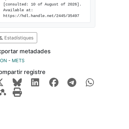
[consulted: 10 of August of 2026]. 
Available at: 
https://hdl.handle.net/2445/35497
Estadístiques
xportar metadades
SON
-
METS
ompartir registre