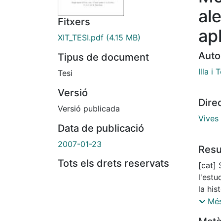
ale
Fitxers
ap
XIT_TESI.pdf
(4.15 MB)
Auto
Tipus de document
Illa i
Tesi
Versió
Dire
Versió publicada
Vives 
Data de publicació
2007-01-23
Res
Tots els drets reservats
[cat] 
l'est
la hi
de la 
Més
al lla