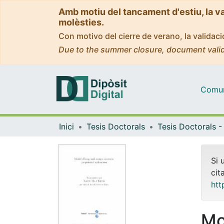
Amb motiu del tancament d'estiu, la v
molèsties.
Con motivo del cierre de verano, la valida
Due to the summer closure, document valid
Comuni
Inici
Tesis Doctorals
Si 
cit
htt
Mo