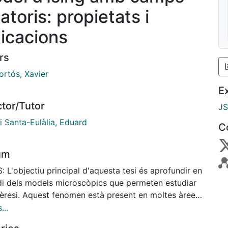
atoris: propietats i
licacions
rs
 Tortós, Xavier
E
ctor/Tutor
J
i Santa-Eulàlia, Eduard
C
um
S: L'objectiu principal d'aquesta tesi és aprofundir en
udi dels models microscòpics que permeten estudiar
stèresi. Aquest fenomen està present en moltes àrees
física i ha despertat l'interès de molts investigadors
...
rg de la història. Entre tots els sistemes que