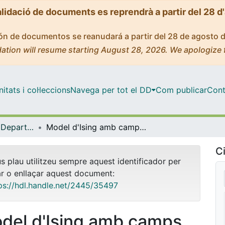
alidació de documents es reprendrà a partir del 28 d
ción de documentos se reanudará a partir del 28 de agosto 
ation will resume starting August 28, 2026. We apologize 
tats i col·leccions
Navega per tot el DD
Com publicar
Cont
Tesis Doctorals - Departament - Estructura i Constituents de la Matèria
Model d'Ising amb camps aleatoris: propietats i aplicacions
Ci
us plau utilitzeu sempre aquest identificador per
ar o enllaçar aquest document:
ps://hdl.handle.net/2445/35497
del d'Ising amb camps