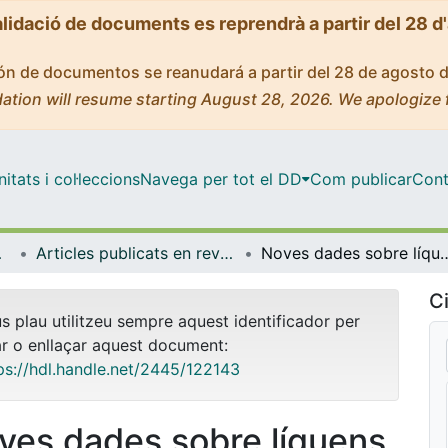
alidació de documents es reprendrà a partir del 28 d
ción de documentos se reanudará a partir del 28 de agosto 
ation will resume starting August 28, 2026. We apologize 
tats i col·leccions
Navega per tot el DD
Com publicar
Cont
bientals
Articles publicats en revistes (Biologia Evolutiva, Ecologia i Ciències Ambientals)
Noves dades sobre líquens i fongs liquenícoles dels subst
Ci
us plau utilitzeu sempre aquest identificador per
ar o enllaçar aquest document:
ps://hdl.handle.net/2445/122143
ves dades sobre líquens