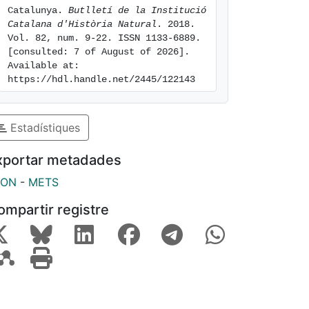
Catalunya. 
Butlletí de la Institució 
Catalana d'Història Natural
. 2018. 
Vol. 82, num. 9-22. ISSN 1133-6889. 
[consulted: 7 of August of 2026]. 
Available at: 
https://hdl.handle.net/2445/122143
Estadístiques
xportar metadades
SON
-
METS
ompartir registre