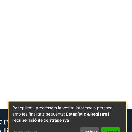
Recopilem i processem la vostra informació personal
amb les finalitats següents:
Estadístic & Registre i
recuperació de contrasenya
Personalitzar
Declinar
D'acord