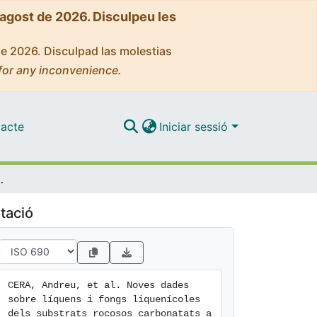
'agost de 2026. Disculpeu les
de 2026. Disculpad las molestias
for any inconvenience.
acte
Iniciar sessió
rats rocosos carbonatats a Catalunya
tació
CERA, Andreu, et al. Noves dades 
sobre líquens i fongs liquenícoles 
dels substrats rocosos carbonatats a 