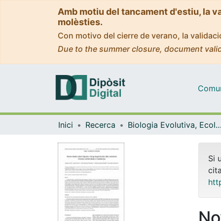
Amb motiu del tancament d'estiu, la v
molèsties.
Con motivo del cierre de verano, la valida
Due to the summer closure, document valid
Comuni
Inici
Recerca
Biologia Evolutiva, Ecologia i Ciències Am
Si 
cit
htt
No