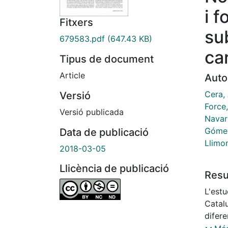
i f
Fitxers
su
679583.pdf
(647.43 KB)
ca
Tipus de document
Article
Auto
Cera,
Versió
Force
Versió publicada
Navar
Gómez
Data de publicació
Llimon
2018-03-05
Llicència de publicació
Res
L'estu
Catal
difer
de le