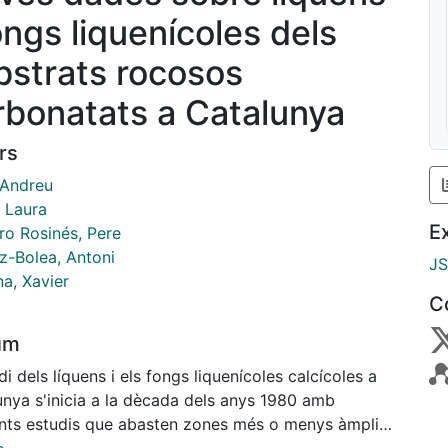
ongs liquenícoles dels
bstrats rocosos
rbonatats a Catalunya
rs
 Andreu
, Laura
E
ro Rosinés, Pere
-Bolea, Antoni
J
a, Xavier
C
um
di dels líquens i els fongs liquenícoles calcícoles a
unya s'inicia a la dècada dels anys 1980 amb
ents estudis que abasten zones més o menys àmplies
s muntanyes meridionals catalanes, de Catalunya