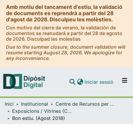
Amb motiu del tancament d'estiu, la validació
de documents es reprendrà a partir del 28
d'agost de 2026. Disculpeu les molèsties.
Con motivo del cierre de verano, la validación de
documentos se reanudará a partir del 28 de agosto
de 2026. Disculpad las molestias
Due to the summer closure, document validation will
resume starting August 28, 2026. We apologize for
any inconvenience.
(current)
Iniciar sessió
Comunitats i col·leccions
Inici
Institucional
Centre de Recursos per a l'Aprenentatge i la Investigació (CRAI-UB) - Institucional
Navega per tot el DD
Exposicions / Vitrines (CRAI-UB)
Com publicar
Bon estiu. (Agost 2018)
Contacte