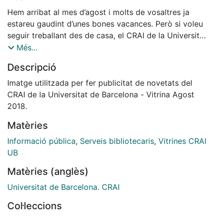
Hem arribat al mes d’agost i molts de vosaltres ja
estareu gaudint d’unes bones vacances. Però si voleu
seguir treballant des de casa, el CRAI de la Universitat
posa al vostre abast tots els recursos en línia a través
Més...
de l’eina Cercabib: les bases de dades, llibres i revistes
Descripció
electròniques, el Catàleg i el gestor bibliogràfic
Mendeley. Us recordem que seguint directrius de
Imatge utilitzada per fer publicitat de novetats del
Gerència de la Universitat de Barcelona, el període de
CRAI de la Universitat de Barcelona - Vitrina Agost
tancament dels CRAI Biblioteques i Unitats durant les
2018.
vacances d’estiu serà des del 6 fins al 26 d’agost
Matèries
(ambdós inclosos). Consulteu els horaris d’estiu dels
CRAI Biblioteques al Web del CRAI.
Informació pública
,
Serveis bibliotecaris
,
Vitrines CRAI
UB
Tornarem al setembre!
Matèries (anglès)
Bones vacances!!!
Universitat de Barcelona. CRAI
Col·leccions