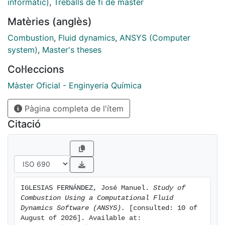
informàtic)
,
Treballs de fi de màster
influence of the contact mode used to implement this
Matèries (anglès)
addition.
Combustion
,
Fluid dynamics
,
ANSYS (Computer
system)
,
Master's theses
Col·leccions
Màster Oficial - Enginyeria Química
Pàgina completa de l'ítem
Citació
IGLESIAS FERNÁNDEZ, José Manuel. 
Study of 
Combustion Using a Computational Fluid 
Dynamics Software (ANSYS).
 [consulted: 10 of 
August of 2026]. Available at: 