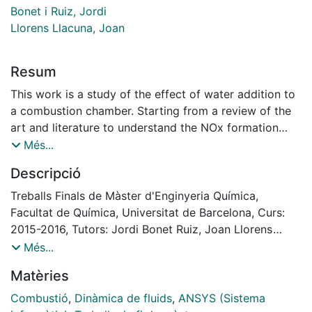
Bonet i Ruiz, Jordi
Llorens Llacuna, Joan
Resum
This work is a study of the effect of water addition to
a combustion chamber. Starting from a review of the
art and literature to understand the NOx formation
phenomena and then, using the commercial
Més...
computational fluid dynamics software ANSYS
Descripció
FLUENT to perform a sensitivity analysis of this water
addition.
Treballs Finals de Màster d'Enginyeria Química,
More specifically, first is a description of what can be
Facultat de Química, Universitat de Barcelona, Curs:
found when searching for computational fluid
2015-2016, Tutors: Jordi Bonet Ruiz, Joan Llorens
dynamics and water injection engines. Secondly, there
Llacuna
Més...
is shown the structure and the main characteristics of
Matèries
a simulation performed in ANSYS FLUENT. Finally,
there’s posed a sensitivity analysis in order to see the
Combustió
,
Dinàmica de fluids
,
ANSYS (Sistema
effect of the water addition to a combustor, and the