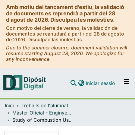
Amb motiu del tancament d'estiu, la validació
de documents es reprendrà a partir del 28
d'agost de 2026. Disculpeu les molèsties.
Con motivo del cierre de verano, la validación de
documentos se reanudará a partir del 28 de agosto
de 2026. Disculpad las molestias
Due to the summer closure, document validation will
resume starting August 28, 2026. We apologize for
any inconvenience.
(current)
Iniciar sessió
Comunitats i col·leccions
Inici
Treballs de l'alumnat
Navega per tot el DD
Màster Oficial - Enginyeria Química
Com publicar
Study of Combustion Using a Computational Fluid Dynamics Software (ANSYS)
Contacte