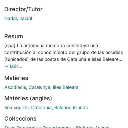
Director/Tutor
Nadal, Jacint
Resum
[spa] La antedicha memoria constituye una
contribución al conocimiento del grupo de las ascidias
(tunicados) de las costas de Cataluña e Islas Baleares.
Es este un grupo de animales marinos muy poco
Més...
estudiado en nuestro país; y en el presente trabajo se
Matèries
realiza un completo estudio de la fauna de las costas
catalano-baleares, incluyéndose también datos
Ascidiacis
,
Catalunya
,
Illes Balears
detallados del ciclo biológico y de la ecología del
Matèries (anglès)
grupo.
Sea squirts
,
Catalonia
,
Balearic Islands
El material procede de 108 estaciones de la zona de
Col·leccions
estudio en las que se han efectuado 196 muestreos
principalmente mediante el uso de escafandra
Tesis Doctorals - Departament - Biologia Animal