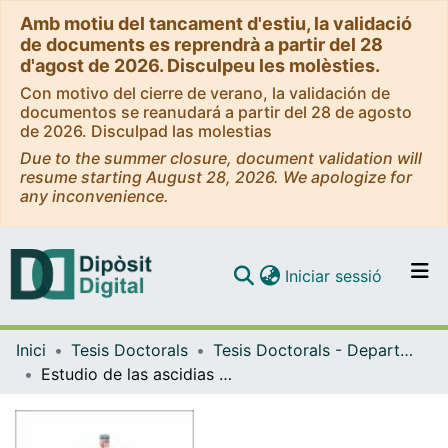
Amb motiu del tancament d'estiu, la validació
de documents es reprendrà a partir del 28
d'agost de 2026. Disculpeu les molèsties.
Con motivo del cierre de verano, la validación de
documentos se reanudará a partir del 28 de agosto
de 2026. Disculpad las molestias
Due to the summer closure, document validation will
resume starting August 28, 2026. We apologize for
any inconvenience.
(current)
Iniciar sessió
Comunitats i col·leccions
Inici
Tesis Doctorals
Tesis Doctorals - Departament - Biologia Animal
Navega per tot el DD
Estudio de las ascidias de las costas de Cataluña e Islas Baleares
Com publicar
Contacte