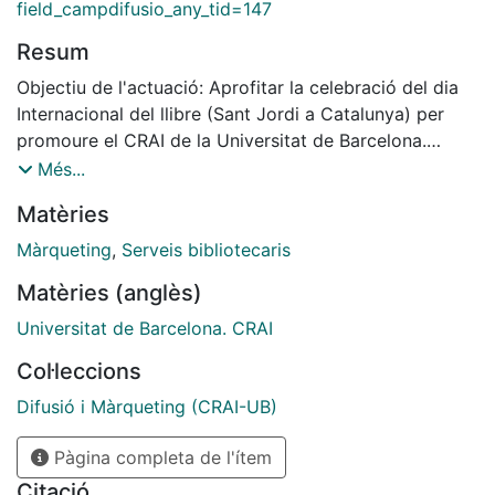
field_campdifusio_any_tid=147
Resum
Objectiu de l'actuació: Aprofitar la celebració del dia
Internacional del llibre (Sant Jordi a Catalunya) per
promoure el CRAI de la Universitat de Barcelona.
Descripció del producte: Punt de llibre, amb detall
Més...
d'imatge de Sant Jordi extreta d'un llibre del segle
Matèries
XVII.
Màrqueting
,
Serveis bibliotecaris
Matèries (anglès)
Universitat de Barcelona. CRAI
Col·leccions
Difusió i Màrqueting (CRAI-UB)
Pàgina completa de l'ítem
Citació