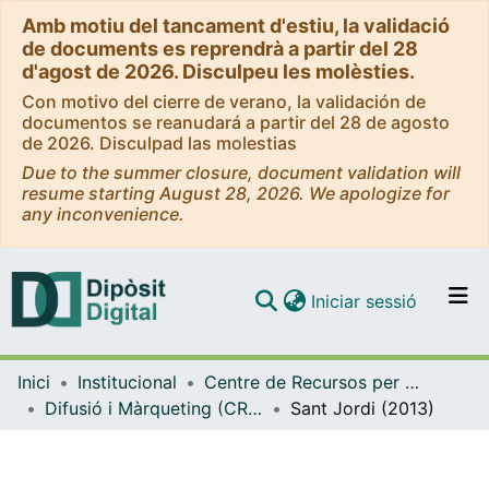
Amb motiu del tancament d'estiu, la validació
de documents es reprendrà a partir del 28
d'agost de 2026. Disculpeu les molèsties.
Con motivo del cierre de verano, la validación de
documentos se reanudará a partir del 28 de agosto
de 2026. Disculpad las molestias
Due to the summer closure, document validation will
resume starting August 28, 2026. We apologize for
any inconvenience.
(current)
Iniciar sessió
Comunitats i col·leccions
Inici
Institucional
Centre de Recursos per a l'Aprenentatge i la Investigació (CRAI-UB) - Institucional
Navega per tot el DD
Difusió i Màrqueting (CRAI-UB)
Sant Jordi (2013)
Com publicar
Contacte