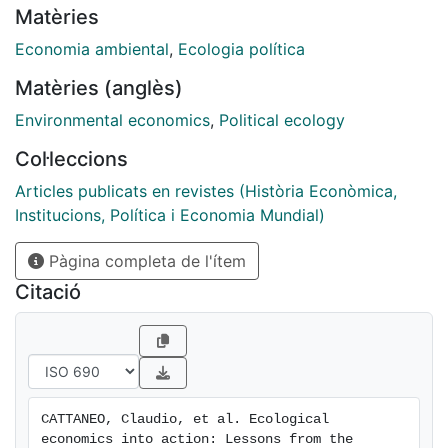
Matèries
operationalized at multiple scales and across diverse
contexts and has been adopted in over forty cities
Economia ambiental
,
Ecologia política
and regions worldwide. In 2021, the Municipality of
Matèries (anglès)
Barcelona embraced doughnut economics through a
consortium of civil servants, academics, and local
Environmental economics
,
Political ecology
public consultants. This collaboration involved public
Col·leccions
participatory events and the development of tailored
doughnut economics tools for cities and governments,
Articles publicats en revistes (Història Econòmica,
culminating in the creation of Barcelona's Portrait and
Institucions, Política i Economia Mundial)
a set of civil society proposals to move forward. (...)
Pàgina completa de l'ítem
Citació
CATTANEO, Claudio, et al. Ecological 
economics into action: Lessons from the 