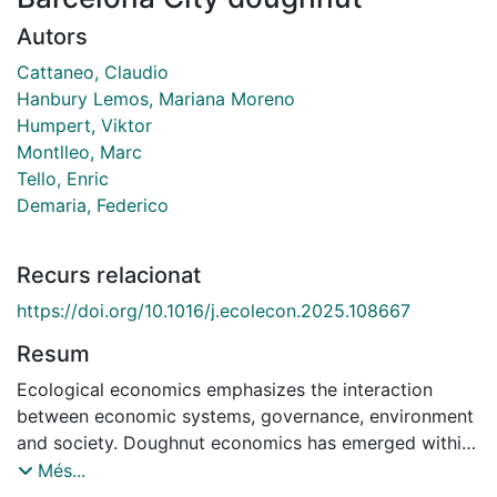
Autors
Cattaneo, Claudio
Hanbury Lemos, Mariana Moreno
Humpert, Viktor
Montlleo, Marc
Tello, Enric
Demaria, Federico
Recurs relacionat
https://doi.org/10.1016/j.ecolecon.2025.108667
Resum
Ecological economics emphasizes the interaction
between economic systems, governance, environment
and society. Doughnut economics has emerged within
ecological economics, aiming to ensure a good life for
Més...
all within planetary boundaries. Its framework can be