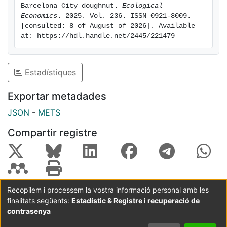
Barcelona City doughnut. 
Ecological 
Economics
. 2025. Vol. 236. ISSN 0921-8009. 
[consulted: 8 of August of 2026]. Available 
at: https://hdl.handle.net/2445/221479
Estadístiques
Exportar metadades
JSON
-
METS
Compartir registre
Recopilem i processem la vostra informació personal amb les
finalitats següents:
Estadístic & Registre i recuperació de
Coordinació:
CRAI UB
Avís legal
Metadades
subjectes a:
contrasenya