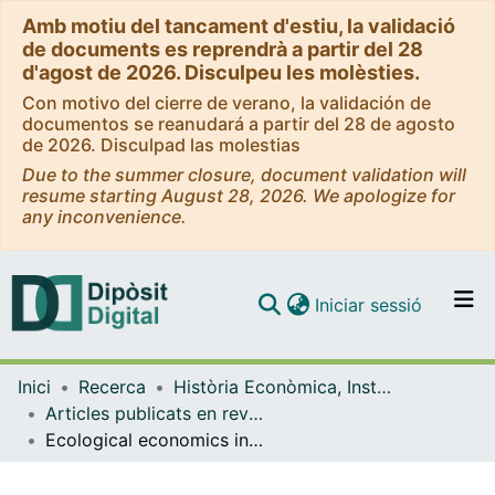
Amb motiu del tancament d'estiu, la validació
de documents es reprendrà a partir del 28
d'agost de 2026. Disculpeu les molèsties.
Con motivo del cierre de verano, la validación de
documentos se reanudará a partir del 28 de agosto
de 2026. Disculpad las molestias
Due to the summer closure, document validation will
resume starting August 28, 2026. We apologize for
any inconvenience.
(current)
Iniciar sessió
Comunitats i col·leccions
Inici
Recerca
Història Econòmica, Institucions, Política i Economia Mundial
Navega per tot el DD
Articles publicats en revistes (Història Econòmica, Institucions, Política i Economia Mundial)
Com publicar
Ecological economics into action: Lessons from the Barcelona City doughnut
Contacte