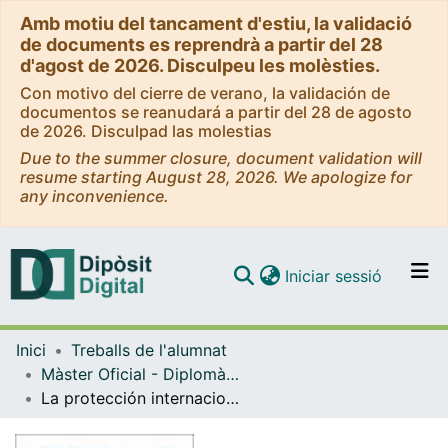
Amb motiu del tancament d'estiu, la validació
de documents es reprendrà a partir del 28
d'agost de 2026. Disculpeu les molèsties.
Con motivo del cierre de verano, la validación de
documentos se reanudará a partir del 28 de agosto
de 2026. Disculpad las molestias
Due to the summer closure, document validation will
resume starting August 28, 2026. We apologize for
any inconvenience.
(current)
Iniciar sessió
Comunitats i col·leccions
Inici
Treballs de l'alumnat
Navega per tot el DD
Màster Oficial - Diplomàcia i Organitzacions Internacionals
Com publicar
La protección internacional de los migrantes del cambio climático
Contacte