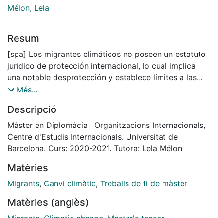
Mélon, Lela
Resum
[spa] Los migrantes climáticos no poseen un estatuto
jurídico de protección internacional, lo cual implica
una notable desprotección y establece límites a las
herramientas existentes en materia de seguridad
Més...
humana. El objetivo del presente trabajo es esclarecer
Descripció
el estado de la cuestión de las migraciones del cambio
climático, así como del actual modelo de protección
Màster en Diplomàcia i Organitzacions Internacionals,
internacional de los migrantes climáticos, para así
Centre d'Estudis Internacionals. Universitat de
vislumbrar las fracturas y limitaciones existentes en
Barcelona. Curs: 2020-2021. Tutora: Lela Mélon
materia de cooperación, protección y seguridad
Matèries
humana global y alcanzar posibles vías para
superarlas, mediante la adaptación del derecho
Migrants
,
Canvi climàtic
,
Treballs de fi de màster
internacional existente, el desarrollo normativo y una
Matèries (anglès)
propuesta de cooperación transnacional de
gobernanza multipartes.