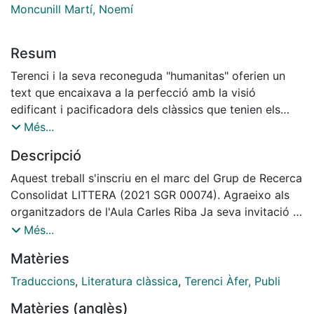
Moncunill Martí, Noemí
Resum
Terenci i la seva reconeguda "humanitas" oferien un
text que encaixava a la perfecció amb la visió
edificant i pacificadora dels clàssics que tenien els
ideòlegs de la FBM, amb Joan Estelrich i Francesc
Més...
Cambó al capdavant, i no és estrany que des de la
Descripció
concepció mateixa del projecte aparegués com un
dels autors essencials que calia integrar a la col·lecció.
Aquest treball s'inscriu en el marc del Grup de Recerca
Consolidat LITTERA (2021 SGR 00074). Agraeixo als
organitzadors de l'Aula Carles Riba Ja seva invitació a
participar en aquest volum, a Xavier Espluga, els seus
Més...
comentaris i observacions, i al personal de la
Matèries
Biblioteca de Catalunya, el seu suport en la
localització i consulta dels documents.
Traduccions
,
Literatura clàssica
,
Terenci Àfer, Publi
Matèries (anglès)