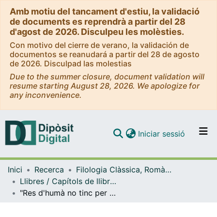
Amb motiu del tancament d'estiu, la validació
de documents es reprendrà a partir del 28
d'agost de 2026. Disculpeu les molèsties.
Con motivo del cierre de verano, la validación de
documentos se reanudará a partir del 28 de agosto
de 2026. Disculpad las molestias
Due to the summer closure, document validation will
resume starting August 28, 2026. We apologize for
any inconvenience.
(current)
Iniciar sessió
Comunitats i col·leccions
Inici
Recerca
Filologia Clàssica, Romànica i Semítica
Navega per tot el DD
Llibres / Capítols de llibre (Filologia Clàssica, Romànica i Semítica)
Com publicar
"Res d'humà no tinc per estrany". El Terenci de Pere i Joan Coromines
Contacte