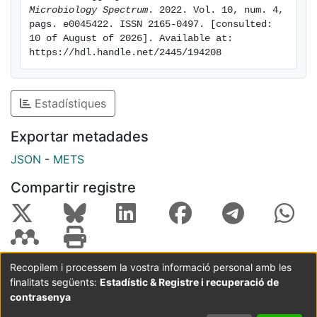
ensure IrmA expression when the irmA_4509 allele
Microbiology Spectrum
. 2022. Vol. 10, num. 4, 
pags. e0045422. ISSN 2165-0497. [consulted: 
loses its function.
10 of August of 2026]. Available at: 
https://hdl.handle.net/2445/194208
Estadístiques
Exportar metadades
JSON
-
METS
Compartir registre
Recopilem i processem la vostra informació personal amb les
finalitats següents:
Estadístic & Registre i recuperació de
Coordinació:
CRAI UB
Avís legal
Metadades
subjectes a:
contrasenya