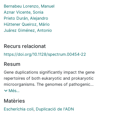
Bernabeu Lorenzo, Manuel
Aznar Vicente, Sonia
Prieto Durán, Alejandro
Hüttener Queiroz, Mário
Juárez Giménez, Antonio
Recurs relacionat
https://doi.org/10.1128/spectrum.00454-22
Resum
Gene duplications significantly impact the gene
repertoires of both eukaryotic and prokaryotic
microorganisms. The genomes of pathogenic
Escherichia coli strains share a group of duplicated
Més...
genes whose function is mostly unknown. The irmA
Matèries
gene is one of the duplicates encoded in several
pathogenic E. coli strains. The function of its gene
Escheríchia coli
,
Duplicació de l'ADN