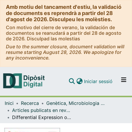
Amb motiu del tancament d'estiu, la validació
de documents es reprendrà a partir del 28
d'agost de 2026. Disculpeu les molèsties.
Con motivo del cierre de verano, la validación de
documentos se reanudará a partir del 28 de agosto
de 2026. Disculpad las molestias
Due to the summer closure, document validation will
resume starting August 28, 2026. We apologize for
any inconvenience.
(current)
Iniciar sessió
Comunitats i col·leccions
Inici
Recerca
Genètica, Microbiologia i Estadística
Navega per tot el DD
Articles publicats en revistes (Genètica, Microbiologia i Estadística)
Com publicar
Differential Expression of Two Copies of the irmA Gene in the Enteroaggregative E. coli Strain 042
Contacte