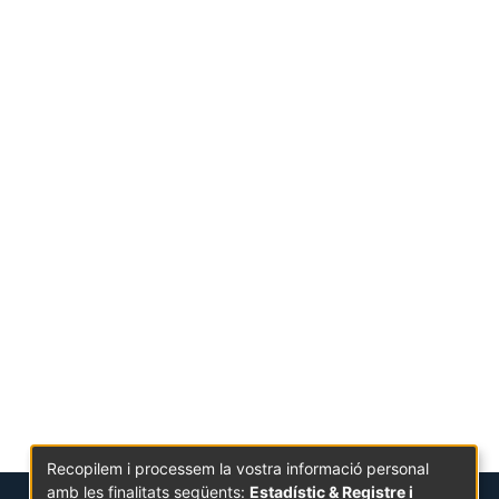
Recopilem i processem la vostra informació personal
amb les finalitats següents:
Estadístic & Registre i