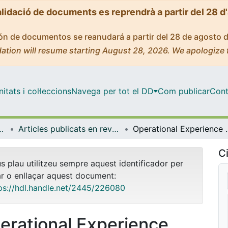
alidació de documents es reprendrà a partir del 28 d
ción de documentos se reanudará a partir del 28 de agosto 
ation will resume starting August 28, 2026. We apologize 
tats i col·leccions
Navega per tot el DD
Com publicar
Cont
trònica i Biomèdica
Articles publicats en revistes (Enginyeria Electrònica i Biomèdica)
Operational Experience and
Ci
us plau utilitzeu sempre aquest identificador per
ar o enllaçar aquest document:
ps://hdl.handle.net/2445/226080
erational Experience