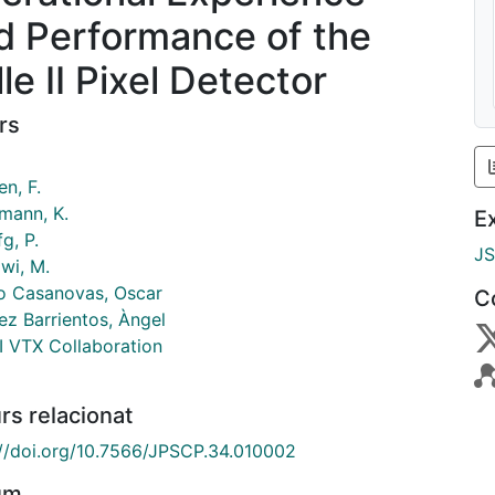
d Performance of the
le II Pixel Detector
rs
i
n, F.
mann, K.
E
g, P.
J
wi, M.
o Casanovas, Oscar
C
ez Barrientos, Àngel
II VTX Collaboration
rs relacionat
://doi.org/10.7566/JPSCP.34.010002
um