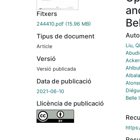
an
Fitxers
Bel
244410.pdf
(15.96 MB)
Auto
Tipus de document
Liu, Q
Article
Abudie
Versió
Acker
Ahlbuf
Versió publicada
Albala
Data de publicació
Alons
Diégu
2021-06-10
Belle 
Llicència de publicació
Recu
https
Res