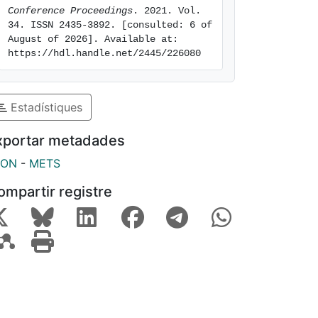
Conference Proceedings
. 2021. Vol. 
34. ISSN 2435-3892. [consulted: 6 of 
August of 2026]. Available at: 
https://hdl.handle.net/2445/226080
Estadístiques
xportar metadades
SON
-
METS
ompartir registre