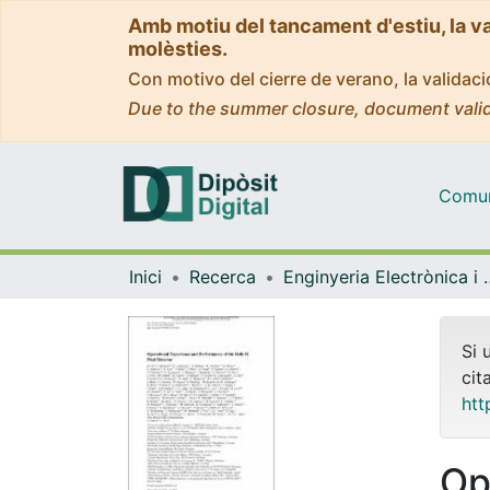
Amb motiu del tancament d'estiu, la v
molèsties.
Con motivo del cierre de verano, la valida
Due to the summer closure, document valid
Comuni
Inici
Recerca
Enginyeria Elec
Si 
cit
htt
Op