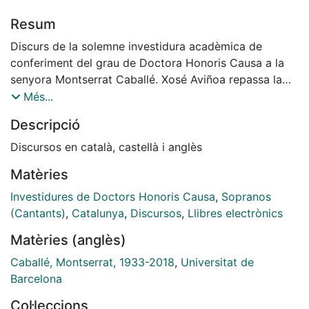
Resum
Discurs de la solemne investidura acadèmica de
conferiment del grau de Doctora Honoris Causa a la
senyora Montserrat Caballé. Xosé Aviñoa repassa la
trajectòria de l'artista catalana, bo i posant èmfasi en
Més...
la riquesa de la seva emissió de veu, el cèlebre "fiato",
Descripció
que ha despertat l'admiració de crítica i públic d'arreu
del món.
Discursos en català, castellà i anglès
Matèries
Investidures de Doctors Honoris Causa
,
Sopranos
(Cantants)
,
Catalunya
,
Discursos
,
Llibres electrònics
Matèries (anglès)
Caballé, Montserrat, 1933-2018
,
Universitat de
Barcelona
Col·leccions