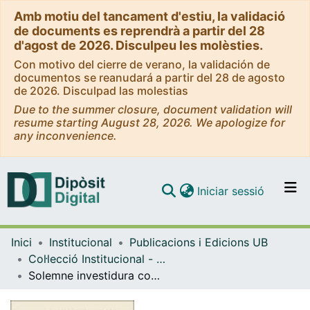
Amb motiu del tancament d'estiu, la validació
de documents es reprendrà a partir del 28
d'agost de 2026. Disculpeu les molèsties.
Con motivo del cierre de verano, la validación de
documentos se reanudará a partir del 28 de agosto
de 2026. Disculpad las molestias
Due to the summer closure, document validation will
resume starting August 28, 2026. We apologize for
any inconvenience.
(current)
Iniciar sessió
Comunitats i col·leccions
Inici
Institucional
Publicacions i Edicions UB
Navega per tot el DD
Col·lecció Institucional - eBooks - (Publicacions i Edicions UB)
Com publicar
Solemne investidura com a doctora honoris causa de la senyora Montserrat Caballé: febrer de 2011
Contacte