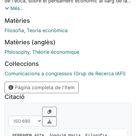
de l'ètica, sobre el pensament econòmic al llarg de la
història.
Més...
[eng] The article presents some reflections on the
Matèries
extraordinary influence of philosophy, in particular
ethics, on economic thought throughout history.
Filosofia
,
Teoria econòmica
Matèries (anglès)
Philosophy
,
Théorie économique
Col·leccions
Comunicacions a congressos (Grup de Recerca IAFI)
Pàgina completa de l'ítem
Citació
PERRAMON AYZA, Joaquim Maria. Filosofia 