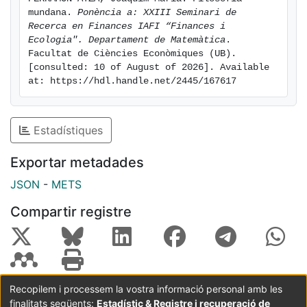
mundana. 
Ponència a: XXIII Seminari de 
Recerca en Finances IAFI “Finances i 
Ecologia". Departament de Matemàtica
. 
Facultat de Ciències Econòmiques (UB). 
[consulted: 10 of August of 2026]. Available 
at: https://hdl.handle.net/2445/167617
Estadístiques
Exportar metadades
JSON
-
METS
Compartir registre
Recopilem i processem la vostra informació personal amb les
finalitats següents:
Estadístic & Registre i recuperació de
Coordinació:
CRAI UB
Avís legal
Metadades