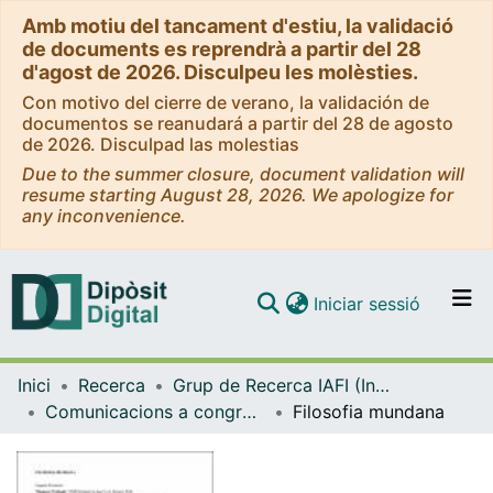
Amb motiu del tancament d'estiu, la validació
de documents es reprendrà a partir del 28
d'agost de 2026. Disculpeu les molèsties.
Con motivo del cierre de verano, la validación de
documentos se reanudará a partir del 28 de agosto
de 2026. Disculpad las molestias
Due to the summer closure, document validation will
resume starting August 28, 2026. We apologize for
any inconvenience.
(current)
Iniciar sessió
Comunitats i col·leccions
Inici
Recerca
Grup de Recerca IAFI (Investigació en Anàlisi Financera i de la Incertesa)
Navega per tot el DD
Comunicacions a congressos (Grup de Recerca IAFI)
Filosofia mundana
Com publicar
Contacte