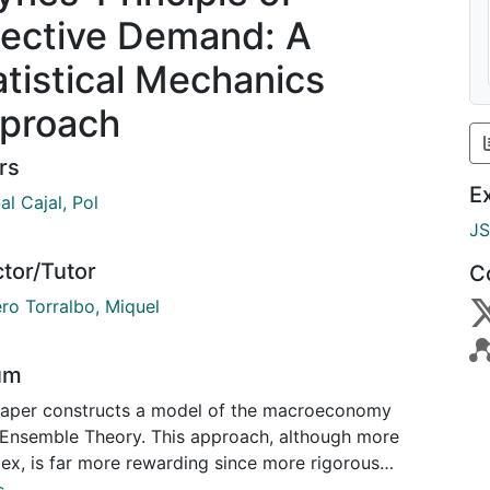
fective Demand: A
atistical Mechanics
proach
rs
E
l Cajal, Pol
J
ctor/Tutor
C
ro Torralbo, Miquel
um
paper constructs a model of the macroeconomy
 Ensemble Theory. This approach, although more
ex, is far more rewarding since more rigorous
s are obtained.