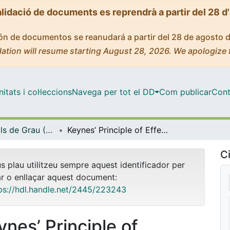
alidació de documents es reprendrà a partir del 28 d
ción de documentos se reanudará a partir del 28 de agosto 
ation will resume starting August 28, 2026. We apologize 
tats i col·leccions
Navega per tot el DD
Com publicar
Cont
Treballs Finals de Grau (TFG) - Física
Keynes’ Principle of Effective Demand: A Statistical Mechanics Approach
Ci
us plau utilitzeu sempre aquest identificador per
ar o enllaçar aquest document:
ps://hdl.handle.net/2445/223243
ynes’ Principle of