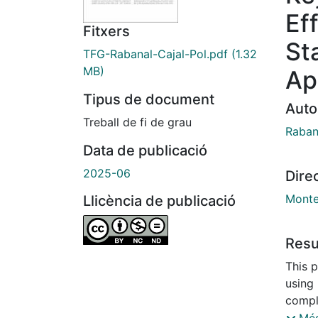
Ef
Fitxers
St
TFG-Rabanal-Cajal-Pol.pdf
(1.32
MB)
Ap
Tipus de document
Auto
Treball de fi de grau
Rabana
Data de publicació
2025-06
Dire
Monte
Llicència de publicació
Res
This 
using
compl
result