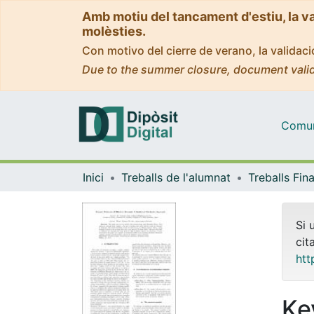
Amb motiu del tancament d'estiu, la v
molèsties.
Con motivo del cierre de verano, la valida
Due to the summer closure, document valid
Comuni
Inici
Treballs de l'alumnat
Si 
cit
htt
Ke