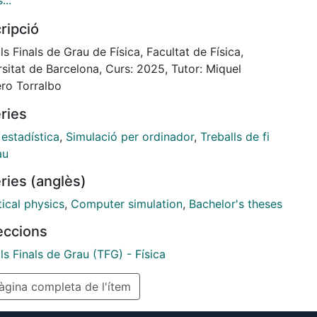
...
ticular, this model successfully proves Keynes’
ripció
ple of Effective demand. This is, raising demand of
 in the economy boosts its Gross Domestic Product
ls Finals de Grau de Física, Facultat de Física,
. Moreover, the model is calibrated with Spanish
sitat de Barcelona, Curs: 2025, Tutor: Miquel
from 2019 and 2020 to further enhance its
ro Torralbo
tness. A more broad aim of this paper is to expand
ries
onomics toolkit by incorporating Statistical
nics concepts, in order to get Economics closer to
 estadística
,
Simulació per ordinador
,
Treballs de fi
alysis of natural sciences.
au
ries (anglès)
tical physics
,
Computer simulation
,
Bachelor's theses
leccions
ls Finals de Grau (TFG) - Física
gina completa de l'ítem