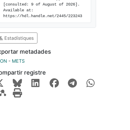
[consulted: 9 of August of 2026]. 
Available at: 
https://hdl.handle.net/2445/223243
Estadístiques
xportar metadades
SON
-
METS
ompartir registre