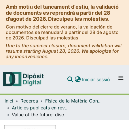
Amb motiu del tancament d'estiu, la validació
de documents es reprendrà a partir del 28
d'agost de 2026. Disculpeu les molèsties.
Con motivo del cierre de verano, la validación de
documentos se reanudará a partir del 28 de agosto
de 2026. Disculpad las molestias
Due to the summer closure, document validation will
resume starting August 28, 2026. We apologize for
any inconvenience.
(current)
Iniciar sessió
Comunitats i col·leccions
Inici
Recerca
Física de la Matèria Condensada
Navega per tot el DD
Articles publicats en revistes (Física de la Matèria Condensada)
Com publicar
Value of the future: discounting in random environments
Contacte