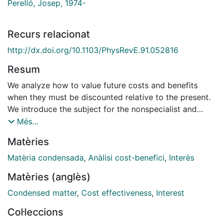
Perelló, Josep, 1974-
Recurs relacionat
http://dx.doi.org/10.1103/PhysRevE.91.052816
Resum
We analyze how to value future costs and benefits
when they must be discounted relative to the present.
We introduce the subject for the nonspecialist and
take into account the randomness of the economic
Més...
evolution by studying the discount function of three
Matèries
widely used processes for the dynamics of interest
rates: Ornstein- Uhlenbeck, Feller, and log-normal.
Matèria condensada
,
Anàlisi cost-benefici
,
Interès
Besides obtaining exact expressions for the discount
Matèries (anglès)
function and simple asymptotic approximations, we
show that historical average interest rates
Condensed matter
,
Cost effectiveness
,
Interest
overestimate long-run discount rates and that this
Col·leccions
effect can be large. In other words, long-run discount