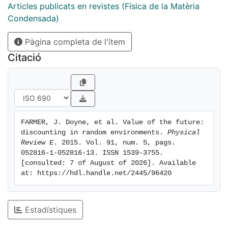
rates should be substantially less than the average
Articles publicats en revistes (Física de la Matèria
rate observed in the past, otherwise any cost-benefit
Condensada)
calculation would be biased in favor of the present
Pàgina completa de l'ítem
and against interventions that may protect the future.
Citació
FARMER, J. Doyne, et al. Value of the future: 
discounting in random environments. 
Physical 
Review E
. 2015. Vol. 91, num. 5, pags. 
052816-1-052816-13. ISSN 1539-3755. 
[consulted: 7 of August of 2026]. Available 
at: https://hdl.handle.net/2445/96420
Estadístiques