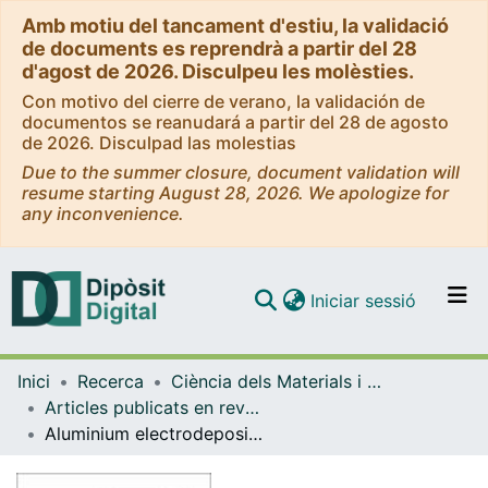
Amb motiu del tancament d'estiu, la validació
de documents es reprendrà a partir del 28
d'agost de 2026. Disculpeu les molèsties.
Con motivo del cierre de verano, la validación de
documentos se reanudará a partir del 28 de agosto
de 2026. Disculpad las molestias
Due to the summer closure, document validation will
resume starting August 28, 2026. We apologize for
any inconvenience.
(current)
Iniciar sessió
Comunitats i col·leccions
Inici
Recerca
Ciència dels Materials i Química Física
Navega per tot el DD
Articles publicats en revistes (Ciència dels Materials i Química Física)
Com publicar
Aluminium electrodeposition from a novel hydrophobic ionic liquid tetramethyl-guanidinium-perfluoro-3-oxa-4,5 dichloro-pentan-sulphonate
Contacte