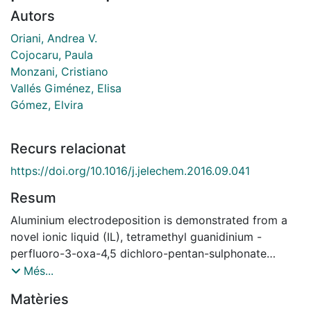
Autors
Oriani, Andrea V.
Cojocaru, Paula
Monzani, Cristiano
Vallés Giménez, Elisa
Gómez, Elvira
Recurs relacionat
https://doi.org/10.1016/j.jelechem.2016.09.041
Resum
Aluminium electrodeposition is demonstrated from a
novel ionic liquid (IL), tetramethyl guanidinium -
perfluoro-3-oxa-4,5 dichloro-pentan-sulphonate
[C5H14N3+][CF2ClCFClOCF2CF2SO3-]. This air and
Més...
water stable ionic liquid owns a strong hydrophobic
Matèries
nature that was conceived to allow aluminium