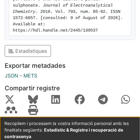
sulphonate. 
Journal of Electroanalytical 
maximum, conventionally attributed to nucleation.
Chemistry
. 2016. Vol. 793, num. 85-92. ISSN 
Electrochemical evidences are confirmed by SEM
1572-6657. [consulted: 9 of August of 2026]. 
images of the deposits, in which rounded or faceted
Available at: 
crystals were observed depending on the
https://hdl.handle.net/2445/139537
electrodeposition conditions.
Estadístiques
Exportar metadades
JSON
-
METS
Compartir registre
Recopilem i processem la vostra informació personal amb les
finalitats següents:
Estadístic & Registre i recuperació de
Coordinació:
CRAI UB
Avís legal
Metadades
subjectes a:
contrasenya