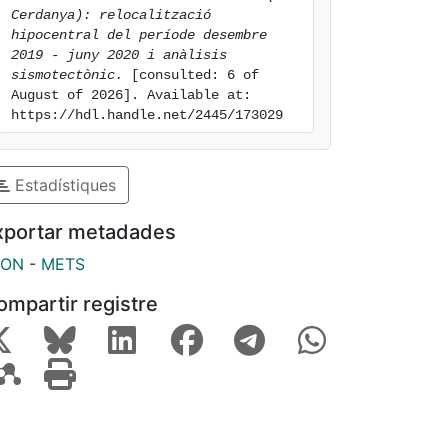
Cerdanya): relocalització 
hipocentral del període desembre 
2019 - juny 2020 i anàlisis 
sismotectònic.
 [consulted: 6 of 
August of 2026]. Available at: 
https://hdl.handle.net/2445/173029
Estadístiques
xportar metadades
SON
-
METS
ompartir registre