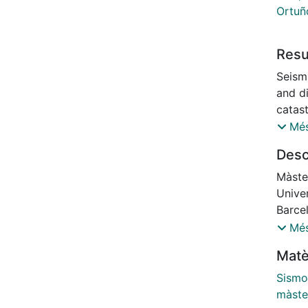
Ortuñ
Res
Seism
and di
catas
event
Més
damag
Desc
data 
insta
Màster
recor
Unive
seism
Barce
distr
Mario
Més
2019 
Matè
perfo
packa
Sismo
improv
màste
geolo