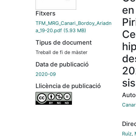
en
Fitxers
Pi
TFM_MRG_Canari_Bordoy_Ariadn
a_19-20.pdf
(5.93 MB)
Ce
Tipus de document
hi
Treball de fi de màster
de
Data de publicació
202
2020-09
si
Llicència de publicació
Auto
Canar
Dire
Ruíz, 