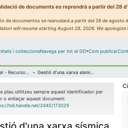
alidació de documents es reprendrà a partir del 28 d
ción de documentos se reanudará a partir del 28 de agosto 
ation will resume starting August 28, 2026. We apologize 
tats i col·leccions
Navega per tot el DD
Com publicar
Cont
Màster Oficial - Recursos Minerals i Riscos Geològics
Gestió d'una xarxa sísmica en temps real localitzada al Pirineu Oriental (La Cerdanya): relocalització hipocentral del període desembre 2019 - juny 2020 i anàlisis sismotectònic
Ci
us plau utilitzeu sempre aquest identificador per
ar o enllaçar aquest document:
ps://hdl.handle.net/2445/173029
stió d'una xarxa sísmica