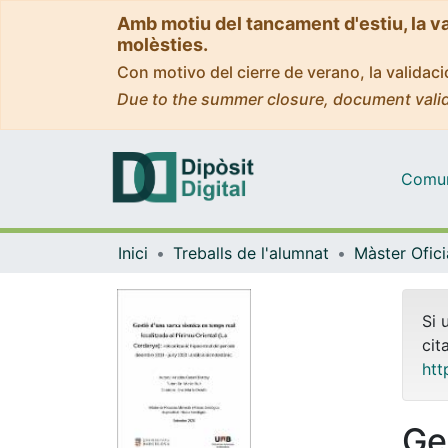
Amb motiu del tancament d'estiu, la v
molèsties.
Con motivo del cierre de verano, la valida
Due to the summer closure, document valid
Comuni
Inici
Treballs de l'alumnat
Si 
cit
htt
Ge