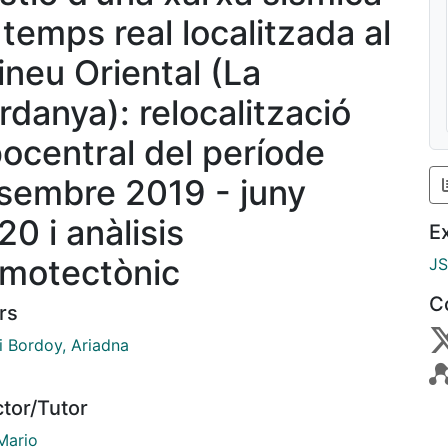
 temps real localitzada al
rineu Oriental (La
rdanya): relocalització
pocentral del període
sembre 2019 - juny
0 i anàlisis
E
smotectònic
J
C
rs
i Bordoy, Ariadna
ctor/Tutor
Mario