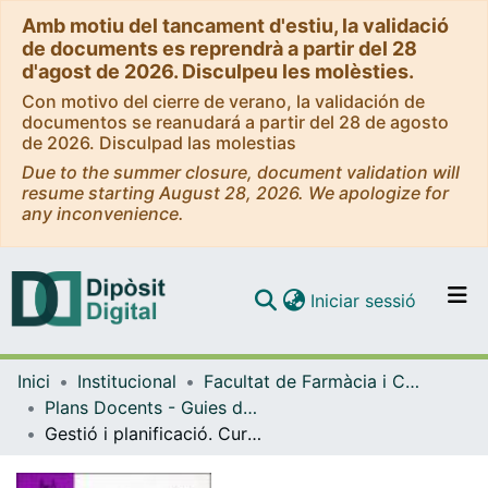
Amb motiu del tancament d'estiu, la validació
de documents es reprendrà a partir del 28
d'agost de 2026. Disculpeu les molèsties.
Con motivo del cierre de verano, la validación de
documentos se reanudará a partir del 28 de agosto
de 2026. Disculpad las molestias
Due to the summer closure, document validation will
resume starting August 28, 2026. We apologize for
any inconvenience.
(current)
Iniciar sessió
Comunitats i col·leccions
Inici
Institucional
Facultat de Farmàcia i Ciències de l'Alimentació
Navega per tot el DD
Plans Docents - Guies de l'estudiant (Facultat de Farmàcia i Ciències de l'Alimentació)
Com publicar
Gestió i planificació. Curs 2008-2009
Contacte