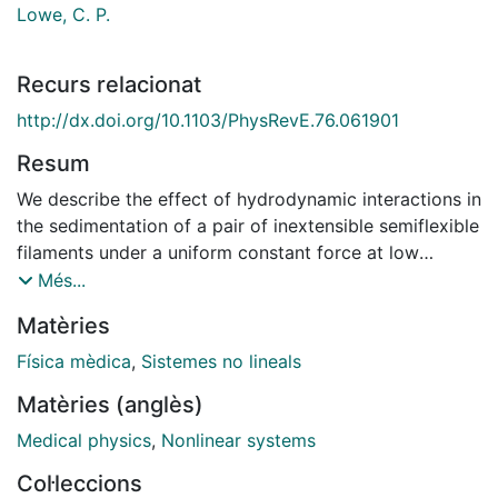
Lowe, C. P.
Recurs relacionat
http://dx.doi.org/10.1103/PhysRevE.76.061901
Resum
We describe the effect of hydrodynamic interactions in
the sedimentation of a pair of inextensible semiflexible
filaments under a uniform constant force at low
Reynolds numbers. We have analyzed the different
Més...
regimes and the morphology of such polymers in
Matèries
simple geometries, which allow us to highlight the
peculiarities of the interplay between elastic and
Física mèdica
,
Sistemes no lineals
hydrodynamic stresses. Cooperative and symmetry
Matèries (anglès)
breaking effects associated to the geometry of the
fibers gives rise to characteristic motion which give
Medical physics
,
Nonlinear systems
them distinct properties from rigid and elastic
Col·leccions
filaments.