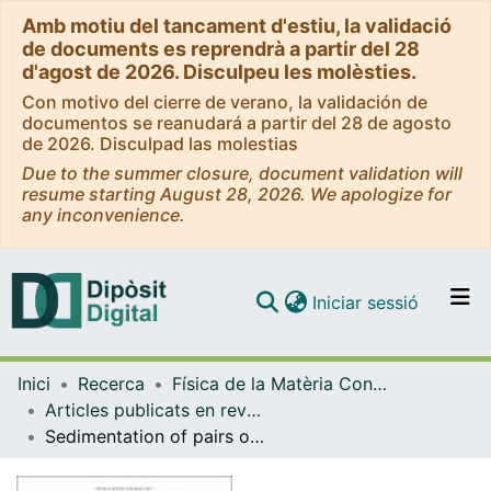
Amb motiu del tancament d'estiu, la validació
de documents es reprendrà a partir del 28
d'agost de 2026. Disculpeu les molèsties.
Con motivo del cierre de verano, la validación de
documentos se reanudará a partir del 28 de agosto
de 2026. Disculpad las molestias
Due to the summer closure, document validation will
resume starting August 28, 2026. We apologize for
any inconvenience.
(current)
Iniciar sessió
Comunitats i col·leccions
Inici
Recerca
Física de la Matèria Condensada
Navega per tot el DD
Articles publicats en revistes (Física de la Matèria Condensada)
Com publicar
Sedimentation of pairs of hydrodynamically interacting semiflexible filaments
Contacte