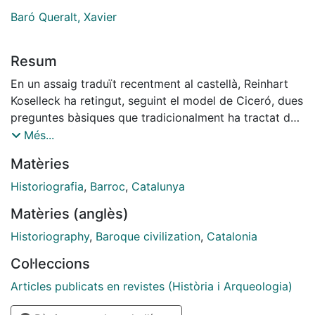
Baró Queralt, Xavier
Resum
En un assaig traduït recentment al castellà, Reinhart
Koselleck ha retingut, seguint el model de Ciceró, dues
preguntes bàsiques que tradicionalment ha tractat de
respondre la historiografia: què succeí i com (i per
Més...
què) s'hi arribà.1 Certament, al llarg dels més de vint-i-
Matèries
cinc segles d'existència, la història -el text històric- ha
estat escrita amb funcions i usos ben diversos. En
Historiografia
,
Barroc
,
Catalunya
aquesta comunicació pretenem estudiar la funció
Matèries (anglès)
social de la història en la Catalunya moderna.
Concretament, el nostre objectiu és conèixer i
Historiography
,
Baroque civilization
,
Catalonia
aprofundir en l'estudi de la concepció de la història
Col·leccions
que tingueren dos historiadors del segle XVII: Esteve
de Corbera i Francesc de Montcada.
Articles publicats en revistes (Història i Arqueologia)