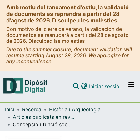
Amb motiu del tancament d'estiu, la validació
de documents es reprendrà a partir del 28
d'agost de 2026. Disculpeu les molèsties.
Con motivo del cierre de verano, la validación de
documentos se reanudará a partir del 28 de agosto
de 2026. Disculpad las molestias
Due to the summer closure, document validation will
resume starting August 28, 2026. We apologize for
any inconvenience.
(current)
Iniciar sessió
Comunitats i col·leccions
Inici
Recerca
Història i Arqueologia
Navega per tot el DD
Articles publicats en revistes (Història i Arqueologia)
Com publicar
Concepció i funció social de la història segons Esteve de Corbera (1563-1633?) i Francesc de Montcada (1586-1635)
Contacte