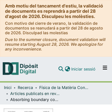
Amb motiu del tancament d'estiu, la validació
de documents es reprendrà a partir del 28
d'agost de 2026. Disculpeu les molèsties.
Con motivo del cierre de verano, la validación de
documentos se reanudará a partir del 28 de agosto
de 2026. Disculpad las molestias
Due to the summer closure, document validation will
resume starting August 28, 2026. We apologize for
any inconvenience.
(current)
Iniciar sessió
Comunitats i col·leccions
Inici
Recerca
Física de la Matèria Condensada
Navega per tot el DD
Articles publicats en revistes (Física de la Matèria Condensada)
Com publicar
Absorbing boundary conditions for inertial processos
Contacte