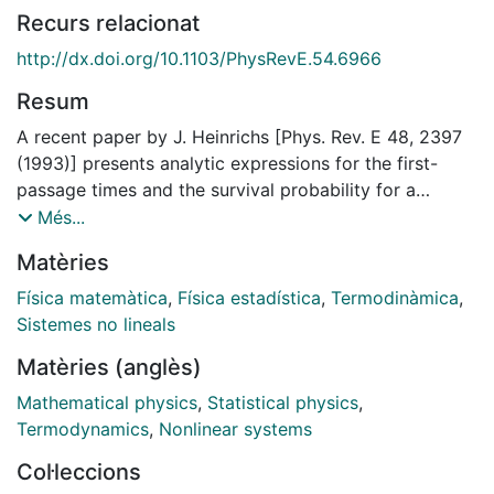
Recurs relacionat
http://dx.doi.org/10.1103/PhysRevE.54.6966
Resum
A recent paper by J. Heinrichs [Phys. Rev. E 48, 2397
(1993)] presents analytic expressions for the first-
passage times and the survival probability for a
particle moving in a field of random correlated forces.
Més...
We believe that the analysis there is flawed due to an
Matèries
improper use of boundary conditions. We compare
that result, in the white noise limit, with the known
Física matemàtica
,
Física estadística
,
Termodinàmica
,
exact expression of the mean exit time.
Sistemes no lineals
Matèries (anglès)
Mathematical physics
,
Statistical physics
,
Termodynamics
,
Nonlinear systems
Col·leccions