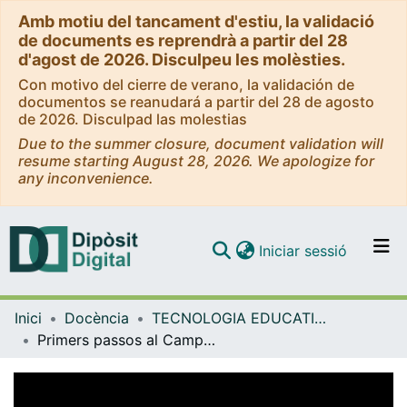
Amb motiu del tancament d'estiu, la validació
de documents es reprendrà a partir del 28
d'agost de 2026. Disculpeu les molèsties.
Con motivo del cierre de verano, la validación de
documentos se reanudará a partir del 28 de agosto
de 2026. Disculpad las molestias
Due to the summer closure, document validation will
resume starting August 28, 2026. We apologize for
any inconvenience.
(current)
Iniciar sessió
Comunitats i col·leccions
Inici
Docència
TECNOLOGIA EDUCATIVA (TAC/TIC)
Navega per tot el DD
Primers passos al Campus Virtual UB: Configuració del meu curs: usuaris i els seus mètodes d'inscripció, creació de metacursos, creació de grups i agrupaments, tauler del curs, BB Ally i consulta d'informes [vídeo]
Com publicar
Contacte