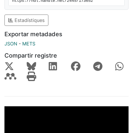
https://hdl.handle.net/2445/173652
Estadístiques
Exportar metadades
JSON
-
METS
Compartir registre