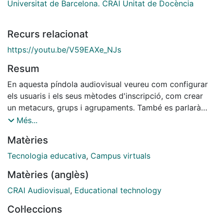
Universitat de Barcelona. CRAI Unitat de Docència
Recurs relacionat
https://youtu.be/V59EAXe_NJs
Resum
En aquesta píndola audiovisual veureu com configurar
els usuaris i els seus mètodes d'inscripció, com crear
un metacurs, grups i agrupaments. També es parlarà
de què és el tauler del curs, com funciona BB Ally i la
Més...
consulta d'informe dels cursos del Campus Virtual UB.
Matèries
Tecnologia educativa
,
Campus virtuals
Matèries (anglès)
CRAI Audiovisual
,
Educational technology
Col·leccions