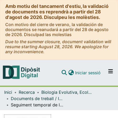
Amb motiu del tancament d'estiu, la validació
de documents es reprendrà a partir del 28
d'agost de 2026. Disculpeu les molèsties.
Con motivo del cierre de verano, la validación de
documentos se reanudará a partir del 28 de agosto
de 2026. Disculpad las molestias
Due to the summer closure, document validation will
resume starting August 28, 2026. We apologize for
any inconvenience.
(current)
Iniciar sessió
Comunitats i col·leccions
Inici
Recerca
Biologia Evolutiva, Ecologia i Ciències Ambientals
Navega per tot el DD
Documents de treball / Informes (Biologia Evolutiva, Ecologia i Ciències Ambientals)
Com publicar
Seguiment temporal de la gorgonia Paramuricea clavata de les Illes Medes. Exercici 1995
Contacte