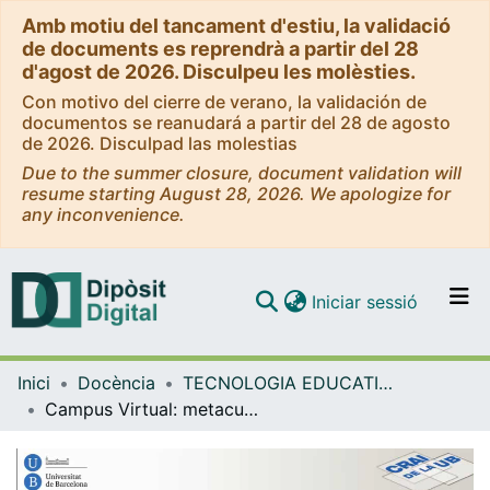
Amb motiu del tancament d'estiu, la validació
de documents es reprendrà a partir del 28
d'agost de 2026. Disculpeu les molèsties.
Con motivo del cierre de verano, la validación de
documentos se reanudará a partir del 28 de agosto
de 2026. Disculpad las molestias
Due to the summer closure, document validation will
resume starting August 28, 2026. We apologize for
any inconvenience.
(current)
Iniciar sessió
Comunitats i col·leccions
Inici
Docència
TECNOLOGIA EDUCATIVA (TAC/TIC)
Navega per tot el DD
Campus Virtual: metacurs [vídeo]. Octubre 2012
Com publicar
Contacte